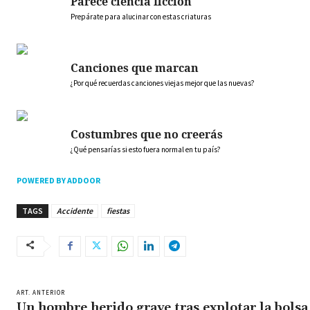
Parece ciencia ficción
Prepárate para alucinar con estas criaturas
Canciones que marcan
¿Por qué recuerdas canciones viejas mejor que las nuevas?
Costumbres que no creerás
¿Qué pensarías si esto fuera normal en tu país?
POWERED BY ADDOOR
TAGS
Accidente
fiestas
ART. ANTERIOR
Un hombre herido grave tras explotar la bolsa