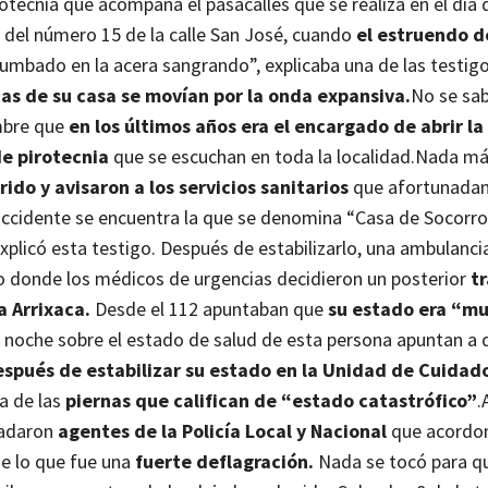
otecnia que acompaña el pasacalles que se realiza en el día 
ra del número 15 de la calle San José, cuando
el estruendo d
 tumbado en la acera sangrando”, explicaba una de las testig
nas de su casa se movían por la onda expansiva.
No se sa
ombre que
en los últimos años era el encargado de abrir la
de pirotecnia
que se escuchan en toda la localidad.
Nada más
ido y avisaron a los servicios sanitarios
que afortunada
accidente se encuentra la que se denomina “Casa de Socorro
explicó esta testigo. Después de estabilizarlo, una ambulanci
llo donde los médicos de urgencias decidieron un posterior
t
a Arrixaca.
Desde el 112 apuntaban que
su estado era “mu
a noche sobre el estado de salud de esta persona apuntan a
spués de estabilizar su estado en la Unidad de Cuidad
a de las
piernas que califican de “estado catastrófico”
.
sladaron
agentes de la Policía Local y Nacional
que acordo
 de lo que fue una
fuerte deflagración.
Nada se tocó para que