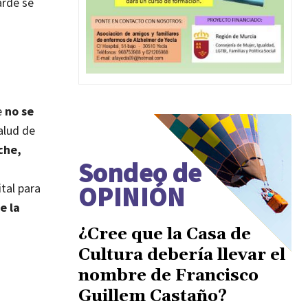
arde se
e
no se
alud de
che,
Sondeo de
OPINIÓN
tal para
e la
¿Cree que la Casa de
Cultura debería llevar el
nombre de Francisco
Guillem Castaño?