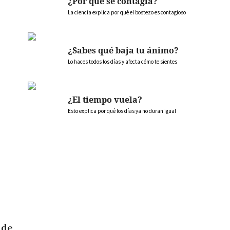
¿Por qué se contagia?
La ciencia explica por qué el bostezo es contagioso
¿Sabes qué baja tu ánimo?
Lo haces todos los días y afecta cómo te sientes
¿El tiempo vuela?
Esto explica por qué los días ya no duran igual
 de