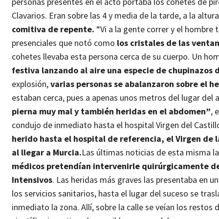
personas presentes en el acto portaba los cohetes de pir
Clavarios.
Eran sobre las 4 y media de la tarde, a la altu
comitiva de repente.
“Vi a la gente correr y el hombre
presenciales que notó como
los cristales de las venta
cohetes llevaba esta persona cerca de su cuerpo. Un h
festiva lanzando al aire una especie de chupinazos 
explosión,
varias personas se abalanzaron sobre el her
estaban cerca, pues a apenas unos metros del lugar del 
pierna muy mal y también heridas en el abdomen”
, 
condujo de inmediato hasta el hospital Virgen del Casti
herido hasta el hospital de referencia, el Virgen de l
al llegar a Murcia.
Las últimas noticias de esta misma l
médicos pretendían intervenirle quirúrgicamente de
Intensivos
. Las heridas más graves las presentaba en un
los servicios sanitarios, hasta el lugar del suceso se tra
inmediato la zona.
Allí, sobre la calle se veían los restos