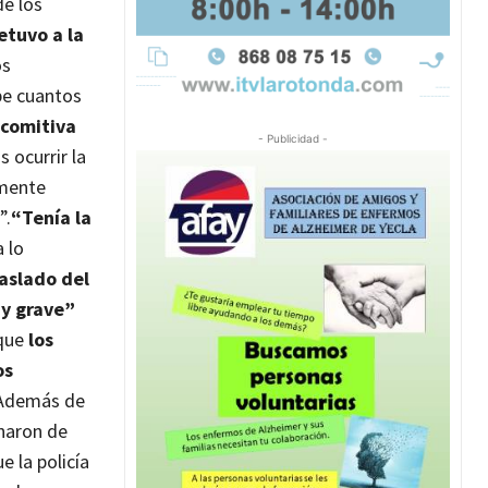
de los
etuvo a la
os
be cuantos
 comitiva
- Publicidad -
 ocurrir la
mente
”.
“Tenía la
a lo
raslado del
y grave”
 que
los
os
Además de
naron de
 la policía