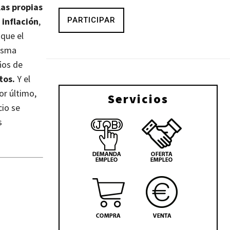
 las propias
PARTICIPAR
 inflación
,
 que el
isma
iños de
tos.
Y el
or último,
Servicios
cio se
s