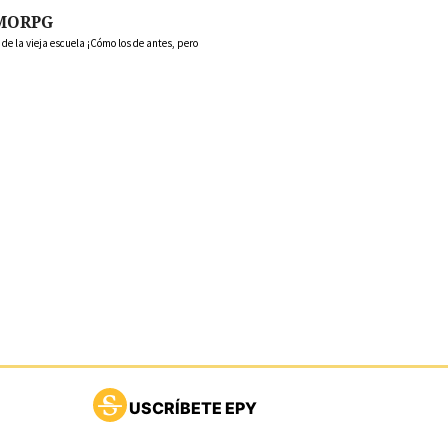
MORPG
 la vieja escuela ¡Cómo los de antes, pero
USCRÍBETE EPY