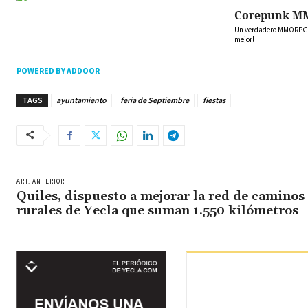
Corepunk M
Un verdadero MMORPG de
mejor!
POWERED BY ADDOOR
TAGS
ayuntamiento
feria de Septiembre
fiestas
ART. ANTERIOR
Quiles, dispuesto a mejorar la red de caminos
rurales de Yecla que suman 1.550 kilómetros