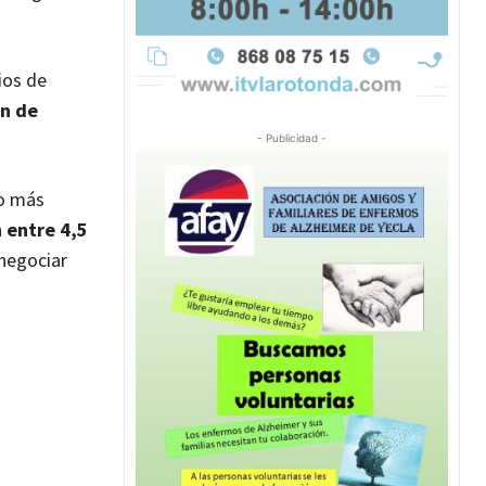
ios de
an de
- Publicidad -
ho más
n
entre 4,5
 negociar