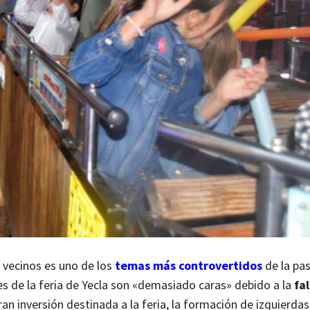
s vecinos es uno de los
temas más controvertidos
de la pas
s de la feria de Yecla son «demasiado caras» debido a la
fa
gran inversión destinada a la feria, la formación de izquierda