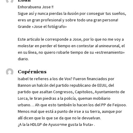
Eban
Enhorabuena Jose !!
Sigue así y nunca pierdas la ilusión por conseguir tus sueños,
eres un gran profesional y sobre todo una gran persona!
Grande «Jose el fotógrafo»
Este articulo le corresponde a Jose, por lo que no me voy a
molestar en perder el tiempo en contestar al unineuronal, el
en su línea, no quiero robarle tiempo de su «estrenamiento»
diario.
Copérnicus
Isabel te refieres a los de Vox? Fueron financiados por
Bannon un halcón del partido republicano de EEUU, del
partido que asaltan Congresos, Capitolios, Ayuntamiento de
Lorca, le tiran piedras a la policía, queman mobiliario
urbano… Ah que esto también lo hacen los del PP de Feijooo.
Menos mal que está a punto de irse a su tierra, aunque por
allí dicen que lo que se da que no le devuelvan.
¿A la la HDLGP de Ayuso=me gusta la fruta» .