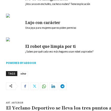
¿Ves caras en enchufes, coches o nubes? Tiene explicación
Lujo con carácter
Una joya para mujeres que no piden permiso
El robot que limpia por ti
¿Sabes por qué cada vez más hogares usan robot aspirador?
POWERED BY ADDOOR
TAGS
vino
ART. ANTERIOR
El Yeclano Deportivo se lleva los tres puntos 