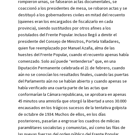
rompieron urnas, se falsearon actas documentales, se
coaccionó a los presidentes de mesa, se robaron actas y se
destituyó a los gobernadores civiles en mitad del recuento
(quienes eran los encargados de fiscalizarlo en cada
provincia), siendo sustituidos por otros afines a los
postulados del Frente Popular. Incluso llegó a dimitir el
presidente del Consejo de Ministros, Portela Valladares,
quien fue reemplazado por Manuel Azaña, alma de las
huestes del Frente Popular, cuando el recuento apenas había
comenzado. Solo así puede “entenderse” que, en una
Diputación Permanente celebrada el 21 de febrero, cuando
aún no se conocían los resultados finales, cuando las puertas
del Parlamento aún no se habían abierto y cuando apenas se
había verificado una cuarta parte de las actas que
conformarían la Cámara republicana, se aprobara en apenas
45 minutos una amnistía que otorgó la libertad a unos 30.000
encausados en los trágicos sucesos de la tentativa golpista
de octubre de 1934. Muchos de ellos, en los días
posteriores, pasarían a engrosar los cuadros de milicias
paramilitares socialistas y comunistas, así como las filas de
las nuevas fuerzas del orden público del Frente Popular.