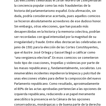
Las elecciones celebradas el 16 de febrero de 1936 perduran
la conciencia popular como las más fraudulentas de la
historia del parlamentarismo español. Esta afirmación, sin
duda, podría considerarse acertada, pues aquellos comicios
se hicieron absolutamente acreedores de ese dudoso honor.
Sin embargo, otras elecciones, que han pasado más
desapercibidas en la historia y la memoria colectiva, podrían
ser recordadas con igual intensidad por la magnitud de su
irregularidad y fraude. Entre ellas destacan las celebradas en
junio de 1931 para la elección de las Cortes Constituyentes,
que el ilustre José Ortega y Gasset llegó a calificar como
“una vergüenza electoral”. En esos comicios se cometieron
todo tipo de coacciones, tropelías y violencias por parte de
las masas republicanas y, fundamentalmente, socialistas. Los
innumerables incidentes impidieron la limpieza y pulcritud de
unas elecciones vitales para definir la composición del nuevo
Parlamento republicano. Como resultado, aproximadamente
el 80% de las actas aprobadas pertenecían a las opciones de
izquierda republicana, reduciendo a un papel meramente
anecdótico la presencia en la Cámara de las opciones
conservadoras, monárquicas y de buena parte de la derecha