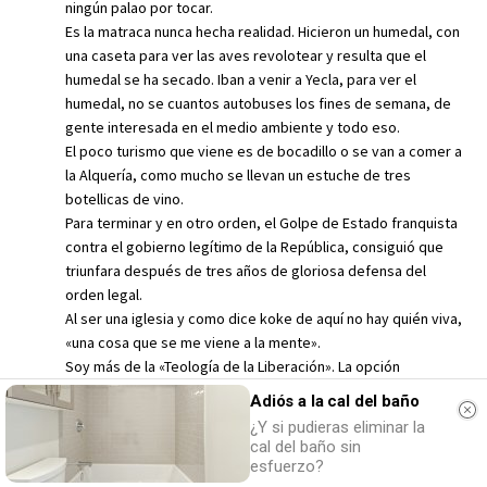
ningún palao por tocar.
Es la matraca nunca hecha realidad. Hicieron un humedal, con
una caseta para ver las aves revolotear y resulta que el
humedal se ha secado. Iban a venir a Yecla, para ver el
humedal, no se cuantos autobuses los fines de semana, de
gente interesada en el medio ambiente y todo eso.
El poco turismo que viene es de bocadillo o se van a comer a
la Alquería, como mucho se llevan un estuche de tres
botellicas de vino.
Para terminar y en otro orden, el Golpe de Estado franquista
contra el gobierno legítimo de la República, consiguió que
triunfara después de tres años de gloriosa defensa del
orden legal.
Al ser una iglesia y como dice koke de aquí no hay quién viva,
«una cosa que se me viene a la mente».
Soy más de la «Teología de la Liberación». La opción
preferente por los pobres en un continente intervenido por
Adiós a la cal del baño
el imperialismo USA, con grandes situaciones de pobreza
¿Y si pudieras eliminar la
extrema.
cal del baño sin
E Vaticano tiró abajo esa Teología, por lo que sea.
esfuerzo?