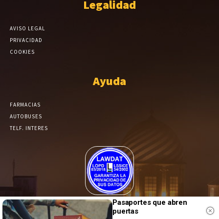
Legalidad
AVISO LEGAL
PRIVACIDAD
COOKIES
Ayuda
FARMACIAS
AUTOBUSES
TELF. INTERES
El Periódico de Yecla alcanza un grado más de compromiso en el
Pasaportes que abren
tratamiento de sus datos.
puertas