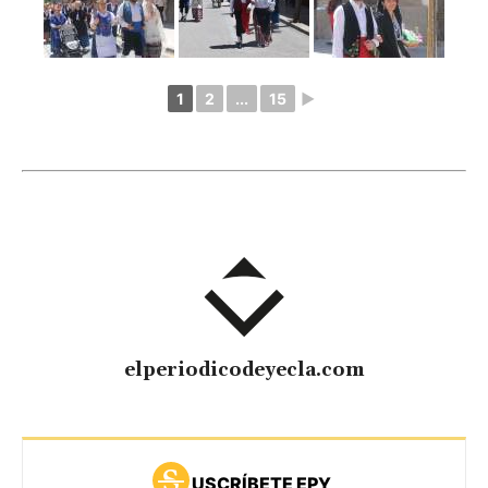
1
2
...
15
►
elperiodicodeyecla.com
USCRÍBETE EPY