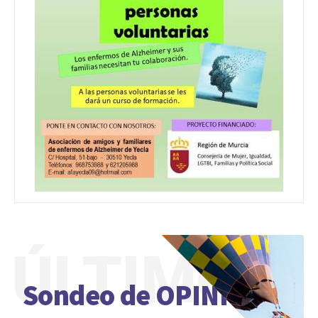
ÚLTIMO
Sondeo de OPINIÓN