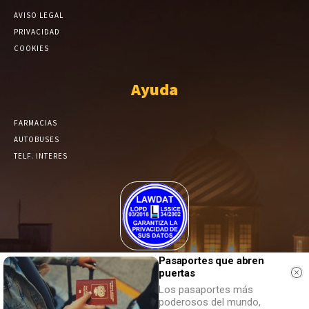
AVISO LEGAL
PRIVACIDAD
COOKIES
Ayuda
FARMACIAS
AUTOBUSES
TELF. INTERES
El Periódico de Yecla alcanza un grado más de compromiso en el
Pasaportes que abren
tratamiento de sus datos.
puertas
Los pasaportes más
poderosos del mundo,