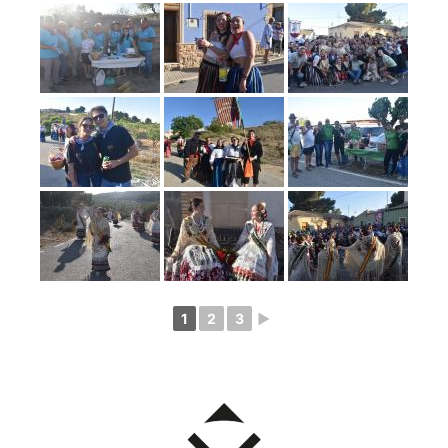
1
2
3
►