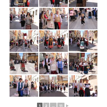
1
2
...
11
►