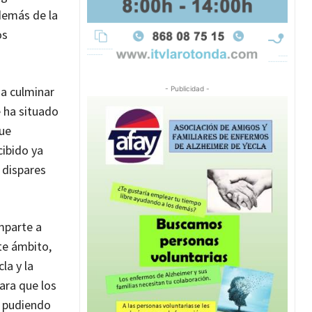
demás de la
os
 a culminar
- Publicidad -
 ha situado
fue
ibido ya
 dispares
mparte a
te ámbito,
la y la
ara que los
, pudiendo