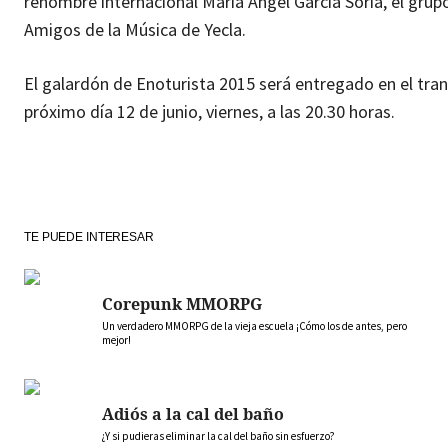
renombre internacional María Ángel García Soria, el grupo
Amigos de la Música de Yecla.
El galardón de Enoturista 2015 será entregado en el tran
próximo día 12 de junio, viernes, a las 20.30 horas.
TE PUEDE INTERESAR
Corepunk MMORPG
Un verdadero MMORPG de la vieja escuela ¡Cómo los de antes, pero
mejor!
Adiós a la cal del baño
¿Y si pudieras eliminar la cal del baño sin esfuerzo?