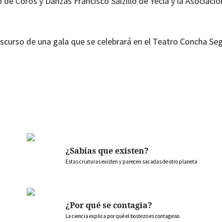
 de Coros y Danzas Francisco Salzillo de Yecla y la Asociació
scurso de una gala que se celebrará en el Teatro Concha Seg
¿Sabías que existen?
Estas criaturas existen y parecen sacadas de otro planeta
¿Por qué se contagia?
La ciencia explica por qué el bostezo es contagioso