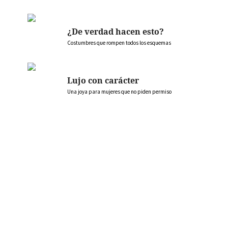
¿De verdad hacen esto?
Costumbres que rompen todos los esquemas
Lujo con carácter
Una joya para mujeres que no piden permiso