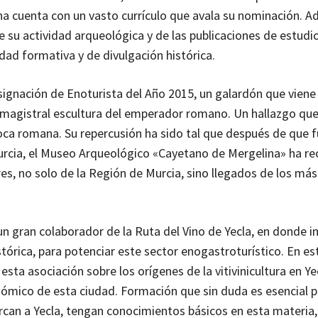
ina cuenta con un vasto currículo que avala su nominación. A
de su actividad arqueológica y de las publicaciones de estudi
idad formativa y de divulgación histórica.
esignación de Enoturista del Año 2015, un galardón que viene
a magistral escultura del emperador romano. Un hallazgo que
poca romana. Su repercusión ha sido tal que después de que 
rcia, el Museo Arqueológico «Cayetano de Mergelina» ha rec
es, no solo de la Región de Murcia, sino llegados de los más
n gran colaborador de la Ruta del Vino de Yecla, en donde i
tórica, para potenciar este sector enogastroturístico. En es
ta asociación sobre los orígenes de la vitivinicultura en Yec
onómico de esta ciudad. Formación que sin duda es esencial p
ercan a Yecla, tengan conocimientos básicos en esta materia