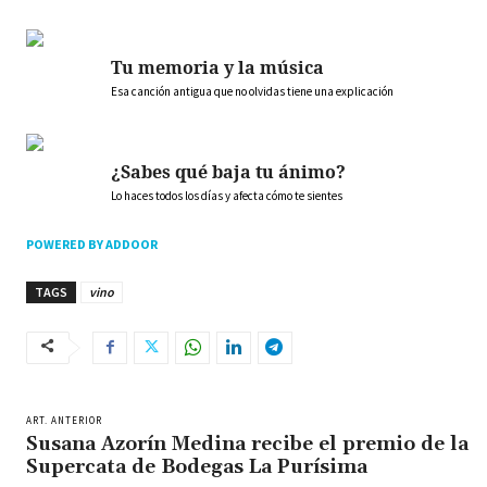
Tu memoria y la música
Esa canción antigua que no olvidas tiene una explicación
¿Sabes qué baja tu ánimo?
Lo haces todos los días y afecta cómo te sientes
POWERED BY ADDOOR
TAGS
vino
ART. ANTERIOR
Susana Azorín Medina recibe el premio de la
Supercata de Bodegas La Purísima