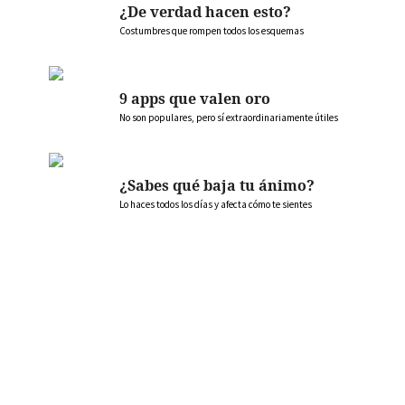
¿De verdad hacen esto?
Costumbres que rompen todos los esquemas
9 apps que valen oro
No son populares, pero sí extraordinariamente útiles
¿Sabes qué baja tu ánimo?
Lo haces todos los días y afecta cómo te sientes