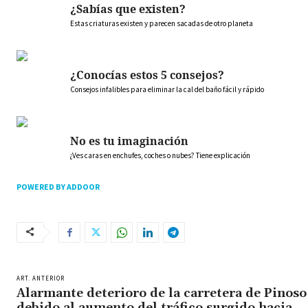
¿Sabías que existen?
Estas criaturas existen y parecen sacadas de otro planeta
¿Conocías estos 5 consejos?
Consejos infalibles para eliminar la cal del baño fácil y rápido
No es tu imaginación
¿Ves caras en enchufes, coches o nubes? Tiene explicación
POWERED BY ADDOOR
ART. ANTERIOR
Alarmante deterioro de la carretera de Pinoso
debido al aumento del tráfico surgido hacia