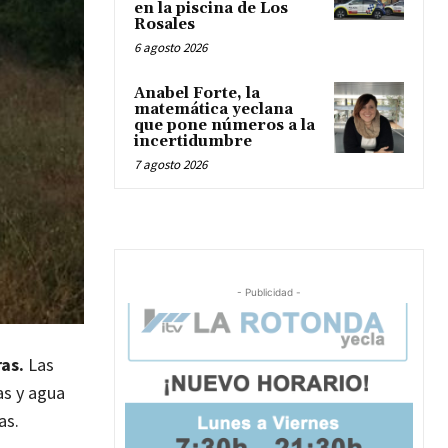
en la piscina de Los
Rosales
6 agosto 2026
Anabel Forte, la
matemática yeclana
que pone números a la
incertidumbre
7 agosto 2026
- Publicidad -
as.
Las
as y agua
as.