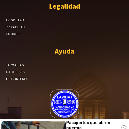
Legalidad
AVISO LEGAL
PRIVACIDAD
COOKIES
Ayuda
FARMACIAS
AUTOBUSES
TELF. INTERES
El Periódico de Yecla alcanza un grado más de compromiso en el
Pasaportes que abren
tratamiento de sus datos.
puertas