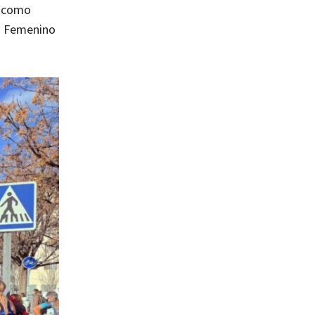
ó como
1 Femenino