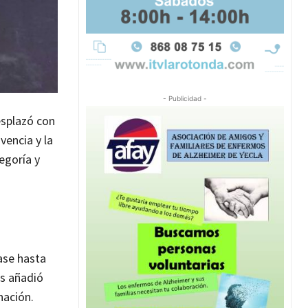
- Publicidad -
esplazó con
vencia y la
egoría y
ase hasta
os añadió
nación.