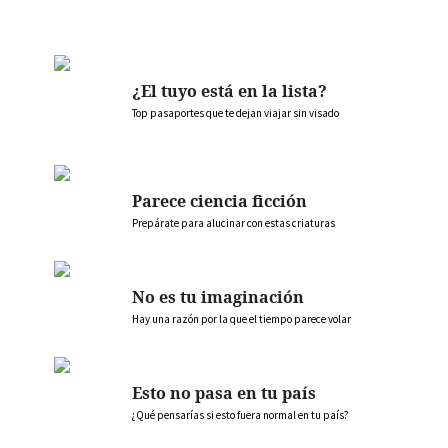
¿El tuyo está en la lista?
Top pasaportes que te dejan viajar sin visado
Parece ciencia ficción
Prepárate para alucinar con estas criaturas
No es tu imaginación
Hay una razón por la que el tiempo parece volar
Esto no pasa en tu país
¿Qué pensarías si esto fuera normal en tu país?