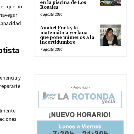
en la piscina de Los
 es que no
Rosales
 navegar
6 agosto 2026
 capacidad
Anabel Forte, la
matemática yeclana
que pone números a la
incertidumbre
otista
7 agosto 2026
eriencia y
repararte
- Publicidad -
almente
laciones