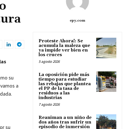
lo
tura
epy.com
Proteste Ahora!: Se
acumula la maleza que
ya impide ver bien en
los cruces
las
5 agosto 2026
La oposición pide más
ómo su
tiempo para estudiar
las rebajas que plantea
, vamos a
el PP de la tasa de
ndada.
residuos a las
industrias
7 agosto 2026
Reaniman a un niño de
dos años tras sufrir un
or su
episodio de inmersión