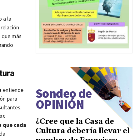
 a la
 relación
as que más
onando
ctura
Sondeo de
a
entiende
ión para
OPINIÓN
sultantes.
las
¿Cree que la Casa de
a que cada
Cultura debería llevar el
nda