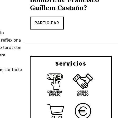
nombre de Francisco
Guillem Castaño?
PARTICIPAR
do
 reflexiona
e tarot con
ora
Servicios
te
, contacta