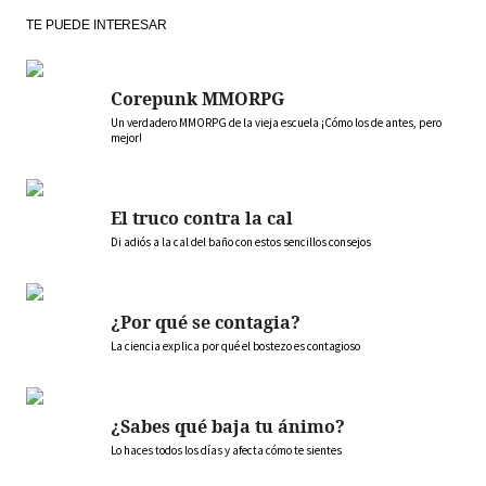
TE PUEDE INTERESAR
Corepunk MMORPG
Un verdadero MMORPG de la vieja escuela ¡Cómo los de antes, pero
mejor!
El truco contra la cal
Di adiós a la cal del baño con estos sencillos consejos
¿Por qué se contagia?
La ciencia explica por qué el bostezo es contagioso
¿Sabes qué baja tu ánimo?
Lo haces todos los días y afecta cómo te sientes