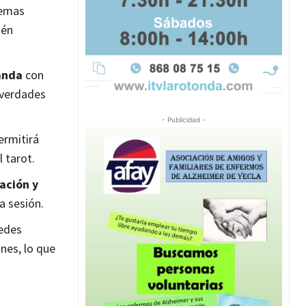
temas
ién
anda
con
s verdades
- Publicidad -
ermitirá
 tarot.
ación y
a sesión.
edes
nes, lo que