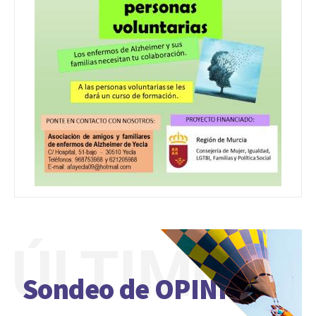
ÚLTIMO
Sondeo de OPINIÓN