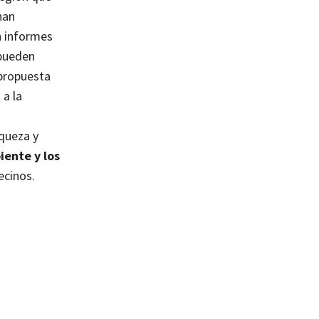
han
n informes
 pueden
propuesta
 a la
iqueza y
iente y los
ecinos.