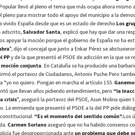
 Popular llevó al pleno el tema que más ocupa ahora mismo a
el pleno para mostrar todo el apoyo del municipio a la democr
a vivido España desde que es un estado de derecho.
Los gru
o adscrito,
Salvador Santa
, explicó que hay que dar una res
os apoyar la moción porque el gobierno de España no ha est
abra
”, dijo el concejal que junto a Enkar Pérez se abstuvieron
l PP
y de la que presentó el PSOE de adicción en la que se 
a moción conjunta
. En Cataluña se ha producido una barbari
afirmó el portavoz de Ciudadanos, Antonio Puche.
Pero tambié
ía “yo no quiero. Pongan en marcha el artículo 155.
Ganemos
untó que llevan años pidiendo entendimiento, pero
“la inac
 crisis
”, aseguró la portavoz del PSOE, Asun Molina quien 
do. La enmienda que presentó el PSOE a la del PP pide diálo
 constitucional.
“Es el momento del sentido común”.
Los ú
ida.
Carmen Soriano
aseguró que no ha habido consenso con
olicía fue desproporcionada ante
un problema que debe ser