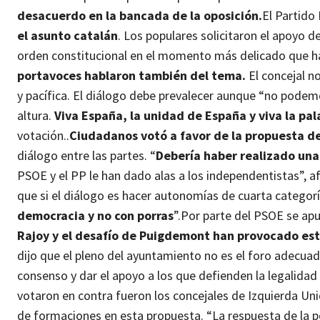
desacuerdo en la bancada de la oposición.
El Partido
el asunto catalán
.
Los populares solicitaron el apoyo d
orden constitucional en el momento más delicado que h
portavoces hablaron también del tema.
El concejal n
y pacífica. El diálogo debe prevalecer aunque “no podem
altura.
Viva España, la unidad de España y viva la pal
votación..
Ciudadanos votó a favor de la propuesta de
diálogo entre las partes. “
Debería haber realizado un
PSOE y el PP le han dado alas a los independentistas”, 
que si el diálogo es hacer autonomías de cuarta categor
democracia y no con porras
”.
Por parte del PSOE se ap
Rajoy y el desafío de Puigdemont han provocado esta
dijo que el pleno del ayuntamiento no es el foro adecua
consenso y dar el apoyo a los que defienden la legalidad
votaron en contra fueron los concejales de Izquierda Un
de formaciones en esta propuesta. “La respuesta de la p