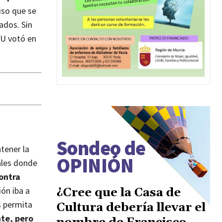
iso que se
ados. Sin
IU votó en
Sondeo de
tener la
OPINIÓN
ales donde
ontra
ón iba a
¿Cree que la Casa de
s permita
Cultura debería llevar el
nte, pero