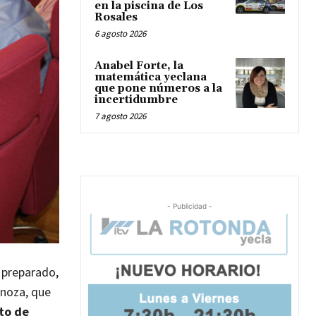
en la piscina de Los
Rosales
6 agosto 2026
Anabel Forte, la
matemática yeclana
que pone números a la
incertidumbre
7 agosto 2026
- Publicidad -
 preparado,
rnoza, que
sto de