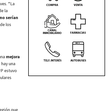
ves. “La
de la
 no serían
de los
 una
mejora
o hay una
PP estuvo
ulares
Región que