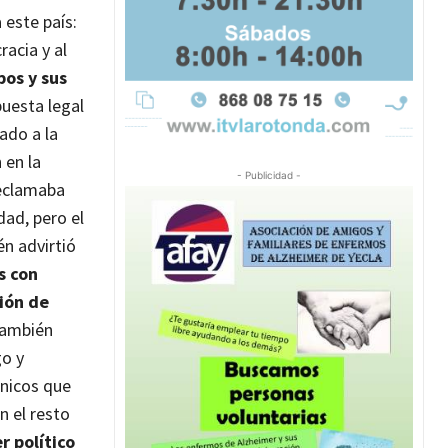
 este país:
acia y al
pos y sus
puesta legal
ado a la
 en la
- Publicidad -
reclamaba
dad, pero el
n advirtió
 con
ción de
también
go y
nicos que
 el resto
 político