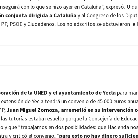
seguirá con lo que se hizo ayer en Cataluña”, expresó.
IU qu
ón conjunta dirigida a Cataluña
y al Congreso de los Diput
e PP, PSOE y Ciudadanos. Los no adscritos se abstuvieron e 
boración de la UNED y el ayuntamiento de Yecla
para man
a extensión de Yecla tendrá un convenio de 45.000 euros anu
PP,
Juan Miguel Zornoza, arremetió en su intervención c
as tutorías estaba resuelto porque la Consejería de Educaci
to y que “trabajamos en dos posibilidades: que Hacienda no
ra y criticó el convenio, “
para esto no hay dinero suficie