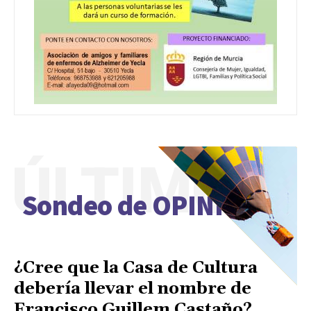
ÚLTIMO
Sondeo de OPINIÓN
¿Cree que la Casa de Cultura
debería llevar el nombre de
Francisco Guillem Castaño?