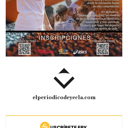
elperiodicodeyecla.com
USCRÍBETE EPY