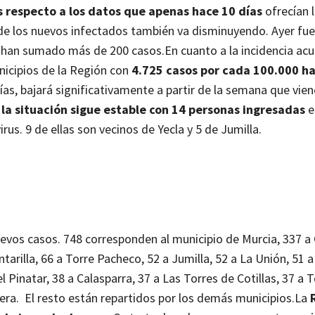
 respecto a los datos que apenas hace 10 días
ofrecían 
 de los nuevos infectados también va disminuyendo. Ayer fu
e han sumado más de 200 casos.
En cuanto a la incidencia a
unicipios de la Región con
4.725 casos por cada 100.000 ha
días, bajará significativamente a partir de la semana que vie
, la situación sigue estable con 14 personas ingresadas
e
us. 9 de ellas son vecinos de Yecla y 5 de Jumilla.
uevos casos. 748 corresponden al municipio de Murcia, 337 a
tarilla, 66 a Torre Pacheco, 52 a Jumilla, 52 a La Unión, 51 a
l Pinatar, 38 a Calasparra, 37 a Las Torres de Cotillas, 37 a 
era. El resto están repartidos por los demás municipios.
La
R