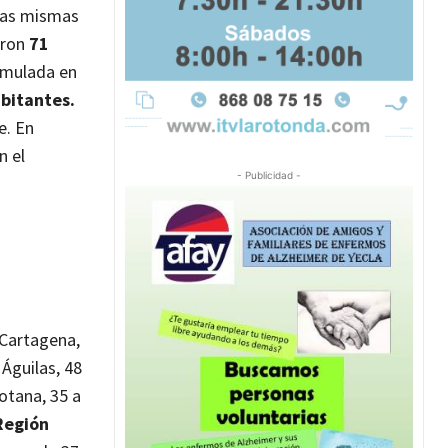
las mismas
eron
71
cumulada en
bitantes.
ne.
En
n el
- Publicidad -
 Cartagena,
 Águilas, 48
Totana, 35 a
egión