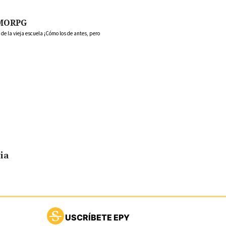
MORPG
 la vieja escuela ¡Cómo los de antes, pero
ia
USCRÍBETE EPY