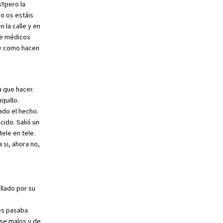
!pero la
no os estáis
 la calle y en
ue médicos
 y como hacen
 que hacer.
quillo.
ado el hecho.
cido. Salió un
tele en tele.
 si, ahora no,
llado por su
les pasaba
rse malos y de