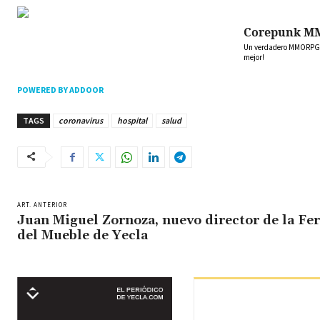
Corepunk M
Un verdadero MMORPG de
mejor!
POWERED BY ADDOOR
TAGS
coronavirus
hospital
salud
ART. ANTERIOR
Juan Miguel Zornoza, nuevo director de la Fer
del Mueble de Yecla