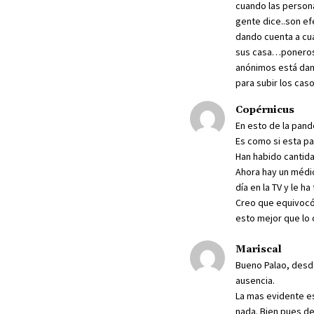
cuando las person
gente dice..son ef
dando cuenta a cuá
sus casa…poneros 
anónimos está dan
para subir los cas
Copérnicus
En esto de la pand
Es como si esta pa
Han habido cantida
Ahora hay un médico
día en la TV y le h
Creo que equivocó 
esto mejor que lo
Mariscal
Bueno Palao, desde
ausencia.
La mas evidente es
nada. Bien pues de