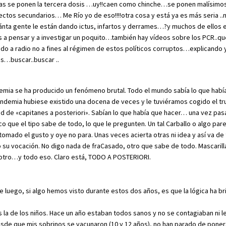
as se ponen la tercera dosis …uy!!caen como chinche…se ponen malísimos!
ectos secundarios… Me Río yo de eso!!!!otra cosa y está ya es más seria ..
nta gente le están dando ictus, infartos y derrames…?y muchos de ellos en
a pensar y a investigar un poquito…también hay vídeos sobre los PCR..q
do a radio no a fines al régimen de estos políticos corruptos…explicando
os…buscar..buscar ..
emia se ha producido un fenómeno brutal. Todo el mundo sabía lo que había
ndemia hubiese existido una docena de veces y le tuviéramos cogido el tru
d de «capitanes a posteriori». Sabían lo que había que hacer… una vez pas
 que el tipo sabe de todo, lo que le pregunten. Un tal Carballo o algo pare
a tomado el gusto y oye no para. Unas veces acierta otras ni idea y así va de 
su vocación. No digo nada de fraCasado, otro que sabe de todo. Mascarilla
 otro…y todo eso. Claro está, TODO A POSTERIORI.
 luego, si algo hemos visto durante estos dos años, es que la lógica ha bri
 la de los niños. Hace un año estaban todos sanos y no se contagiaban ni 
sde que mis sobrinos se vacunaron (10 y 12 años), no han parado de pone