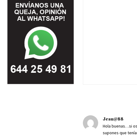
Jesu@88
Hola buenas…si os 
supones que tenían