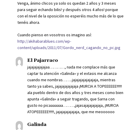
Venga, ánimo chicos ya solo os quedan 2 años y 3 meses
para seguir echando bilis! y después otros 4 años! porque
con el nivel de la oposición no esperéis mucho más de lo que
tenéis ahora.
Cuando pienso en vosotros os imagino así:
http://akihabarablues.com/wp-
content/uploads/2011/07/Gordo_nerd_cagando_no_pc.jpg
El Pajarraco
jajajajajajajaa…………, nada me complace más que
captar tu atención «Galinda» y el extasis me alcanza
cuando me nombras……..jajajajajajajajaja, mientras
tanto ya sabes, jajajajajajajaja ¡MURCIA A TOPEEEEEE!!!!!!
ala pueblo dentro de dos años y tres meses como bien
apunta «Galinda» a seguir tragando, que Sarna con
gusto no picaaaaaaa………,jajasajajajajajaja, ¡MURCIA
ATOPEEEEEE!!!!!!, jajajajajajajaja, que me meoooooo
Galinda