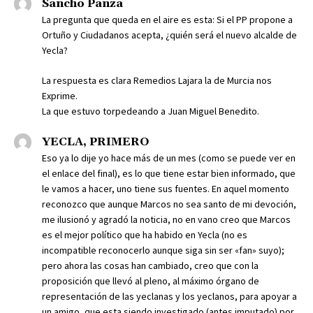
Sancho Panza
La pregunta que queda en el aire es esta: Si el PP propone a
Ortuño y Ciudadanos acepta, ¿quién será el nuevo alcalde de
Yecla?
La respuesta es clara Remedios Lajara la de Murcia nos
Exprime.
La que estuvo torpedeando a Juan Miguel Benedito.
YECLA, PRIMERO
Eso ya lo dije yo hace más de un mes (como se puede ver en
el enlace del final), es lo que tiene estar bien informado, que
le vamos a hacer, uno tiene sus fuentes. En aquel momento
reconozco que aunque Marcos no sea santo de mi devoción,
me ilusionó y agradó la noticia, no en vano creo que Marcos
es el mejor político que ha habido en Yecla (no es
incompatible reconocerlo aunque siga sin ser «fan» suyo);
pero ahora las cosas han cambiado, creo que con la
proposición que llevó al pleno, al máximo órgano de
representación de las yeclanas y los yeclanos, para apoyar a
un amigo, que esta siendo investigado (antes imputado) por