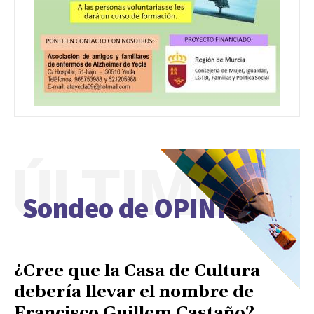
ÚLTIMO
Sondeo de OPINIÓN
¿Cree que la Casa de Cultura
debería llevar el nombre de
Francisco Guillem Castaño?