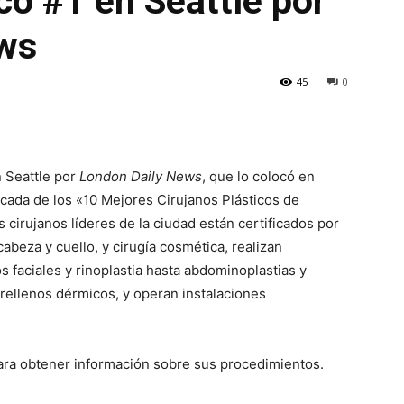
ico #1 en Seattle por
ws
45
0
n Seattle por
London Daily News
, que lo colocó en
icada de los «10 Mejores Cirujanos Plásticos de
s cirujanos líderes de la ciudad están certificados por
e cabeza y cuello, y cirugía cosmética, realizan
 faciales y rinoplastia hasta abdominoplastias y
rellenos dérmicos, y operan instalaciones
para obtener información sobre sus procedimientos.