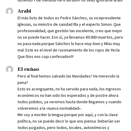
diciendo » de menuda me e librado» no seas ignorante arabi
Arabi
El más listo de todos es Pedro Sánchez, su vicepresidente
Iglesias, su ministro de sanidad Illa y el experto Simon. Que
profesionalidad, que gestión tan excelente, creo que mejor
no se puede hacer. Eso sí, ya llevamos 80.000 muertos, pero
no pasa nada porque Sánchez lo hace muy bien y Mías muy
mal. Este es el nivel de razonamiento de los rojos de Yecla.
Que Dios nos coja confesados!!!
El cuñao
Pero al final hemos salvado las Navidades? Ha merecido la
pena?
Esto es acongojante, no ha servido para nada, los ingresos
económicos no han sido los esperados y de postre ahora
todos jodidos, ya veremos hasta donde llegamos y cuando
volveremos a la «nueva normalidad».
Me voy a morder la lengua porque por aquí, y con la clase
política, no se puede decir lo que uno piensa. Deberían ser
todos juzgados, pero todos, locales, autonómicos y