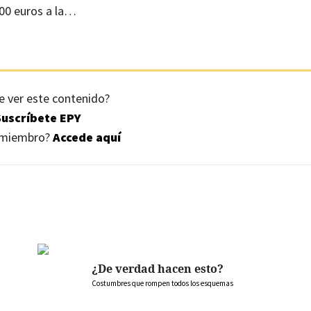
00 euros a la…
e ver este contenido?
Suscríbete EPY
s miembro?
Accede aquí
¿De verdad hacen esto?
Costumbres que rompen todos los esquemas