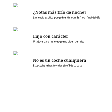
¿Notas más frío de noche?
La ciencia explica por qué sentimos más frío al final del día
Lujo con carácter
Una joya para mujeres que no piden permiso
No es un coche cualquiera
Este coche te hará olvidar el sofá de tu casa