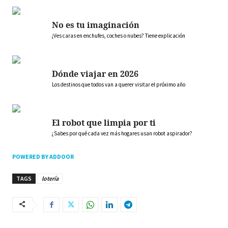
No es tu imaginación
¿Ves caras en enchufes, coches o nubes? Tiene explicación
Dónde viajar en 2026
Los destinos que todos van a querer visitar el próximo año
El robot que limpia por ti
¿Sabes por qué cada vez más hogares usan robot aspirador?
POWERED BY ADDOOR
TAGS
lotería