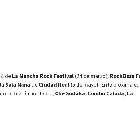
018 de
La Mancha Rock Festival
(24 de marzo),
RockOssa Fe
 la
Sala Nana
de
Ciudad Real
(5 de mayo). En la próxima ed
ado, actuarán por tanto,
Che Sudaka
,
Combo Calada,
La