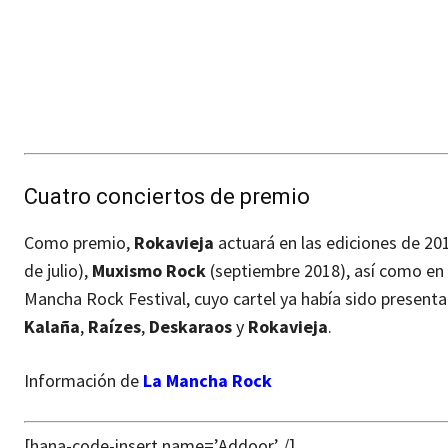
Cuatro conciertos de premio
Como premio,
Rokavieja
actuará en las ediciones de 2
de julio),
Muxismo Rock
(septiembre 2018), así como en
Mancha Rock Festival, cuyo cartel ya había sido present
Kalaña
,
Raízes
,
Deskaraos
y
Rokavieja
.
Información de
La Mancha Rock
[hana-code-insert name=’Addoor’ /]