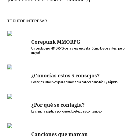
TE PUEDE INTERESAR
Corepunk MMORPG
Un verdadero MMORPG de la vieja escuela ¡Cómo los de antes, pero
mejor!
¿Conocías estos 5 consejos?
Consejos infalibles para eliminar la cal del baño fácil y rápido
¿Por qué se contagia?
La ciencia explica por qué el bostezo es contagioso
Canciones que marcan