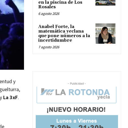
en la piscina de Los
Rosales
6 agosto 2026
Anabel Forte, la
matemática yeclana
que pone números a la
incertidumbre
7 agosto 2026
entud y
- Publicidad -
guelturra,
y
La 3xF
.
 de