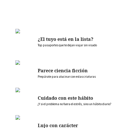
¿El tuyo está en la lista?
Top pasaportes que te dejan viajar sin visado
Parece ciencia ficción
Prepárate para alucinar con estas criaturas
Cuidado con este hábito
¿Y si el problema no fuera el estrés, sino un hábito diario?
Lujo con carácter