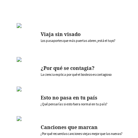
Viaja sin visado
Los pasaportes que más puertas abren ¿está el tuyo?
¿Por qué se contagia?
La ciencia explica por qué el bostezo es contagioso
Esto no pasa en tu país
¿Qué pensarías si esto fuera normal en tu país?
Canciones que marcan
¿Por qué recuerdas canciones viejas mejor que las nuevas?