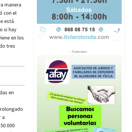
ra manera
ó con el
ue está
o si hay
iene en los
do tres
- Publicidad -
adas en
 prolongado
r a
 50.000