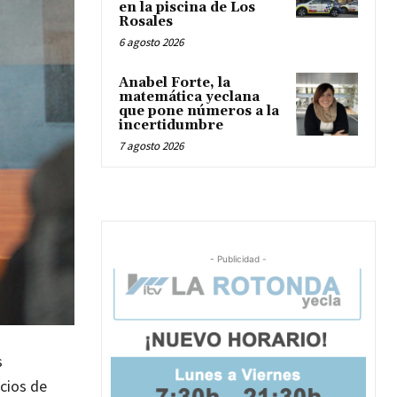
en la piscina de Los
Rosales
6 agosto 2026
Anabel Forte, la
matemática yeclana
que pone números a la
incertidumbre
7 agosto 2026
- Publicidad -
s
icios de