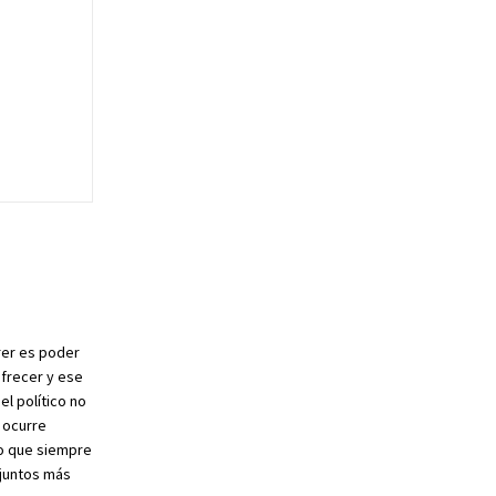
rer es poder
ofrecer y ese
el político no
 ocurre
ro que siempre
 juntos más