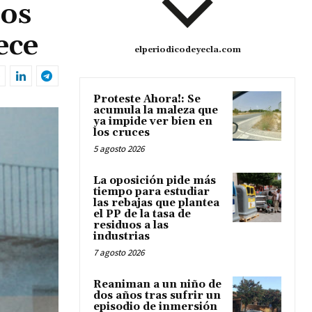
los
ece
elperiodicodeyecla.com
Proteste Ahora!: Se
acumula la maleza que
ya impide ver bien en
los cruces
5 agosto 2026
La oposición pide más
tiempo para estudiar
las rebajas que plantea
el PP de la tasa de
residuos a las
industrias
7 agosto 2026
Reaniman a un niño de
dos años tras sufrir un
episodio de inmersión