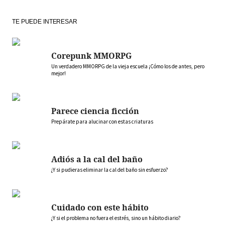
TE PUEDE INTERESAR
Corepunk MMORPG
Un verdadero MMORPG de la vieja escuela ¡Cómo los de antes, pero
mejor!
Parece ciencia ficción
Prepárate para alucinar con estas criaturas
Adiós a la cal del baño
¿Y si pudieras eliminar la cal del baño sin esfuerzo?
Cuidado con este hábito
¿Y si el problema no fuera el estrés, sino un hábito diario?