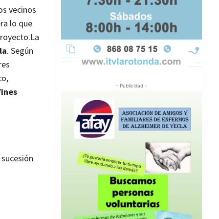
los vecinos
ra lo que
proyecto.
La
la
. Según
res
co,
- Publicidad -
fines
 sucesión