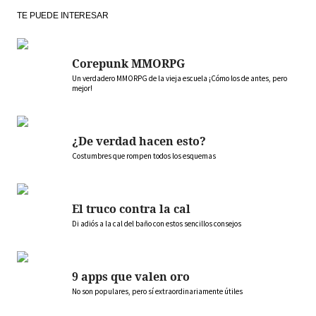
TE PUEDE INTERESAR
Corepunk MMORPG
Un verdadero MMORPG de la vieja escuela ¡Cómo los de antes, pero
mejor!
¿De verdad hacen esto?
Costumbres que rompen todos los esquemas
El truco contra la cal
Di adiós a la cal del baño con estos sencillos consejos
9 apps que valen oro
No son populares, pero sí extraordinariamente útiles