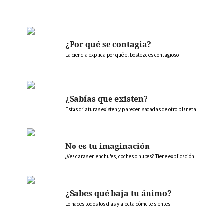
¿Por qué se contagia?
La ciencia explica por qué el bostezo es contagioso
¿Sabías que existen?
Estas criaturas existen y parecen sacadas de otro planeta
No es tu imaginación
¿Ves caras en enchufes, coches o nubes? Tiene explicación
¿Sabes qué baja tu ánimo?
Lo haces todos los días y afecta cómo te sientes