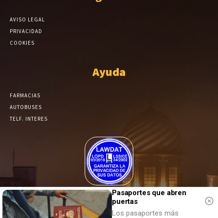
AVISO LEGAL
PRIVACIDAD
COOKIES
Ayuda
FARMACIAS
AUTOBUSES
TELF. INTERES
El Periódico de Yecla alcanza un grado más de compromiso en el
Pasaportes que abren
tratamiento de sus datos.
puertas
Los pasaportes más