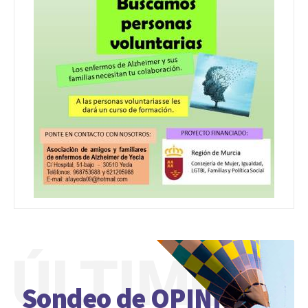
ÚLTIMO
Sondeo de OPINIÓN