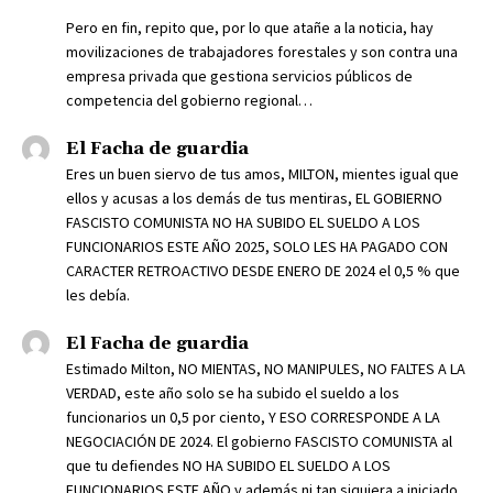
Pero en fin, repito que, por lo que atañe a la noticia, hay
movilizaciones de trabajadores forestales y son contra una
empresa privada que gestiona servicios públicos de
competencia del gobierno regional…
El Facha de guardia
Eres un buen siervo de tus amos, MILTON, mientes igual que
ellos y acusas a los demás de tus mentiras, EL GOBIERNO
FASCISTO COMUNISTA NO HA SUBIDO EL SUELDO A LOS
FUNCIONARIOS ESTE AÑO 2025, SOLO LES HA PAGADO CON
CARACTER RETROACTIVO DESDE ENERO DE 2024 el 0,5 % que
les debía.
El Facha de guardia
Estimado Milton, NO MIENTAS, NO MANIPULES, NO FALTES A LA
VERDAD, este año solo se ha subido el sueldo a los
funcionarios un 0,5 por ciento, Y ESO CORRESPONDE A LA
NEGOCIACIÓN DE 2024. El gobierno FASCISTO COMUNISTA al
que tu defiendes NO HA SUBIDO EL SUELDO A LOS
FUNCIONARIOS ESTE AÑO y además ni tan siquiera a iniciado