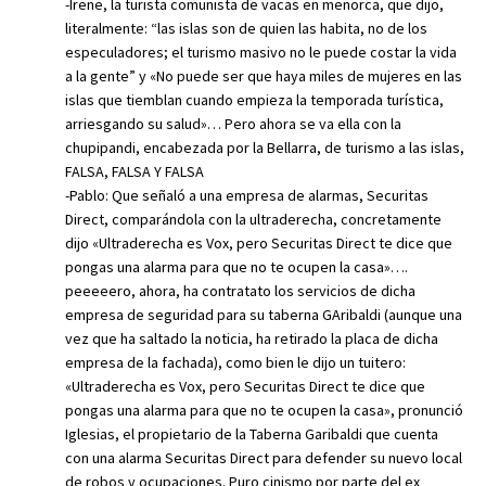
-Irene, la turista comunista de vacas en menorca, que dijo,
literalmente: “las islas son de quien las habita, no de los
especuladores; el turismo masivo no le puede costar la vida
a la gente” y «No puede ser que haya miles de mujeres en las
islas que tiemblan cuando empieza la temporada turística,
arriesgando su salud»… Pero ahora se va ella con la
chupipandi, encabezada por la Bellarra, de turismo a las islas,
FALSA, FALSA Y FALSA
-Pablo: Que señaló a una empresa de alarmas, Securitas
Direct, comparándola con la ultraderecha, concretamente
dijo «Ultraderecha es Vox, pero Securitas Direct te dice que
pongas una alarma para que no te ocupen la casa»….
peeeeero, ahora, ha contratato los servicios de dicha
empresa de seguridad para su taberna GAribaldi (aunque una
vez que ha saltado la noticia, ha retirado la placa de dicha
empresa de la fachada), como bien le dijo un tuitero:
«Ultraderecha es Vox, pero Securitas Direct te dice que
pongas una alarma para que no te ocupen la casa», pronunció
Iglesias, el propietario de la Taberna Garibaldi que cuenta
con una alarma Securitas Direct para defender su nuevo local
de robos y ocupaciones. Puro cinismo por parte del ex