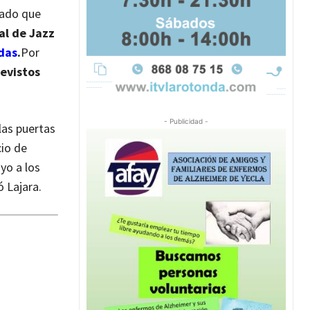
cado que
al de Jazz
das
.
Por
revistos
- Publicidad -
las puertas
cio de
yo a los
ó Lajara.