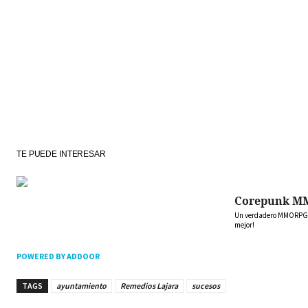
TE PUEDE INTERESAR
Corepunk M
Un verdadero MMORPG de
mejor!
POWERED BY ADDOOR
TAGS
ayuntamiento
Remedios Lajara
sucesos