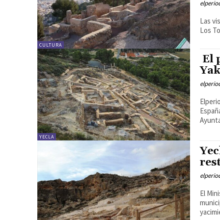
elperi
Las vi
Los To
CULTURA
El 
Ya
elperi
Elperi
España
Ayunta
YECLA
Yec
res
elperi
El Min
munici
yacimi