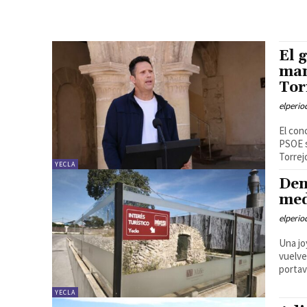
El 
man
Tor
elperi
El con
PSOE s
Torrejo
YECLA
Den
med
elperi
Una jo
vuelve
portav
YECLA