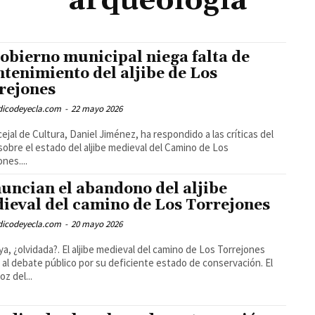
arqueología
gobierno municipal niega falta de
tenimiento del aljibe de Los
rejones
odicodeyecla.com
-
22 mayo 2026
cejal de Cultura, Daniel Jiménez, ha respondido a las críticas del
obre el estado del aljibe medieval del Camino de Los
nes....
uncian el abandono del aljibe
ieval del camino de Los Torrejones
odicodeyecla.com
-
20 mayo 2026
ya, ¿olvidada?. El aljibe medieval del camino de Los Torrejones
 al debate público por su deficiente estado de conservación. El
oz del...