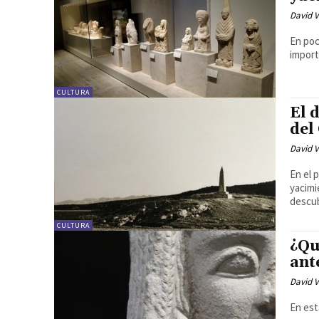
David V
En poc
import
CULTURA
El 
del
David V
En el 
yacimi
descu
CULTURA
¿Qu
ant
David V
En est