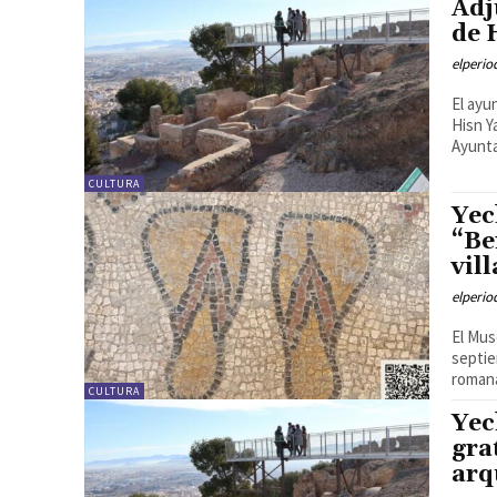
Adj
de 
elperi
El ayu
Hisn Y
Ayunta
CULTURA
Yec
“Be
vil
elperi
El Mus
septie
romana
CULTURA
Yec
gra
arq