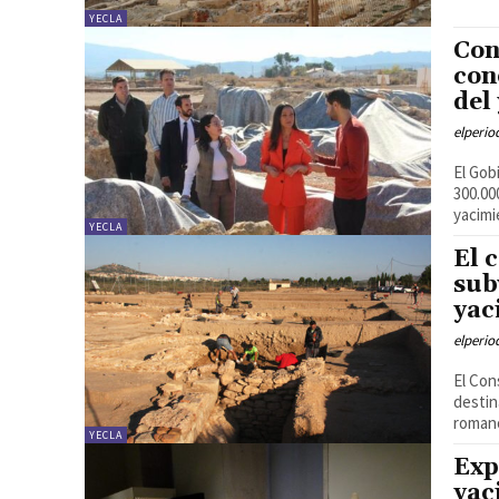
YECLA
Con
con
del
elperi
El Gob
300.00
yacimi
YECLA
El 
sub
yac
elperi
El Con
destin
romano
YECLA
Exp
yac