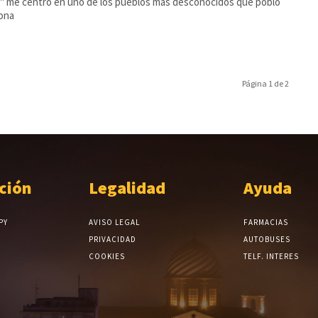
 me centro en uno de los pueblos más desconocidos que pobló
zona
Página 1 de 2
ción
Legalidad
Ayuda
PY
AVISO LEGAL
FARMACIAS
PRIVACIDAD
AUTOBUSES
COOKIES
TELF. INTERES