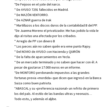
*De Feijooo en el yate del narco.
* De AYUSO 7291 fallecidos en Madrid.
* De MAZÓN VENTORRO.
* De AZNAR guerra de Irak
* Martillazos a los discos duros de la contabilidad B del PP.
*De Juanma Moreno el privatizador. Me has jodido la vida le
dijo al risitas una afectada por los cribados.
* Arreglo de PP con dinero B
* Los jueces aún no saben quién era eme punto Rajoy.
* Del NOVIO de AYUSO con Hacienda y QUIRÓN
* De la falta de aparcamientos en Yecla.
* De un mercado terminado y no saben que hacer con él. A
pesar de gastarse 17.000 euros en un informe.
*De MONTORO perdonando impuestos a las grandes
fortunas previa «mordida» que dicen que ingresó en la Banca
Suiza como buen patriota.
*ABASCAL y su «preferencia nazional» un refrito de primero
los del país. Al estilo de las bandas ultras y neonazis…
Todo esto, y además el aljibe.