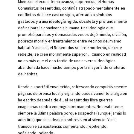
Mientras el ecosistema avanza, copernicus, el Homus
Comunistus Resentidus, continúa atrapado mentalmente en
conflictos de hace casi un siglo, aferrado a símbolos
gastados y a una ideología rígida, obsoleta y profundamente
dañina para la convivencia humana. Una ideología que
prometió paraísos y demasiadas veces dejó miedo, división,
pobreza moral y enfrentamiento entre vecinos del mismo
hábitat. Y aun así, el Resentidus se cree moderno, se cree
rebelde, se cree moralmente superior… Cuando en realidad
no es más que el eco tardío de una caverna ideológica
abandonada hace mucho tiempo por la mayoría de criaturas
del hábitat.
Desde su portátil envejecido, refrescando compulsivamente
páginas de prensa local y vigilando obsesivamente si alguien
ha escrito después de él, el Resentidus libra guerras
imaginarias contra enemigos permanentes. Necesita tener
siempre la última palabra porque sospecha (aunque jamás lo
admitiría) que sus ideas no sobreviven al silencio. Y así
transcurre su existencia: comentando, repitiendo,
señalando, odiando.