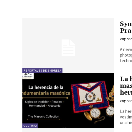
Syn
Pra
epy.co
A news
photog
techno
REPORTAJES DE EMPRESA
La 
mas
her
epy.co
La her
vestim
una his
CULTURA