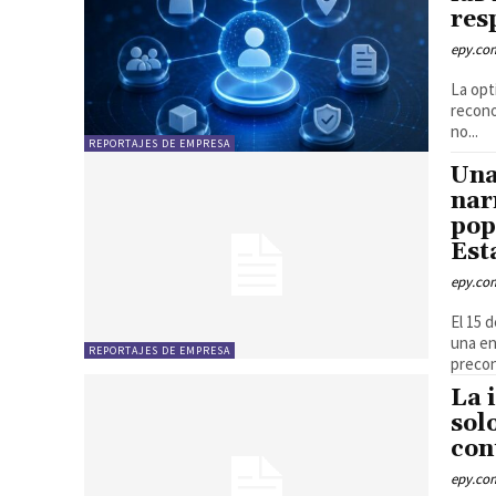
res
epy.co
La opt
recono
no...
REPORTAJES DE EMPRESA
Una
nar
pop
Est
epy.co
El 15 
una en
REPORTAJES DE EMPRESA
precon
La 
sol
con
epy.co