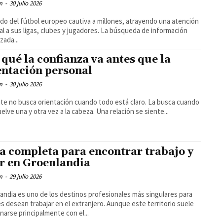
m
-
30 julio 2026
do del fútbol europeo cautiva a millones, atrayendo una atención
ual a sus ligas, clubes y jugadores. La búsqueda de información
zada...
 qué la confianza va antes que la
entación personal
m
-
30 julio 2026
te no busca orientación cuando todo está claro. La busca cuando
algo vuelve una y otra vez a la cabeza. Una relación se siente...
a completa para encontrar trabajo y
ir en Groenlandia
m
-
29 julio 2026
andia es uno de los destinos profesionales más singulares para
s desean trabajar en el extranjero. Aunque este territorio suele
onarse principalmente con el...