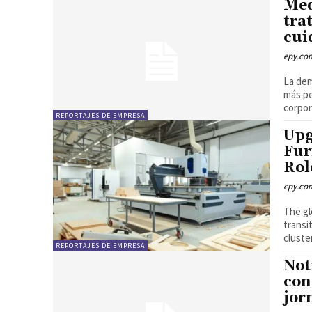
Med
tra
cui
epy.co
La dem
más pe
corpor
REPORTAJES DE EMPRESA
Upg
Fur
Rol
epy.co
The gl
transi
cluste
REPORTAJES DE EMPRESA
Not
con
jor