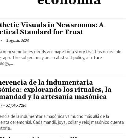
economía
thetic Visuals in Newsrooms: A
ctical Standard for Trust
m
-
3 agosto 2026
room sometimes needs an image for a story that has no usable
raph. The subject may be an abstract policy, a future
logy,...
herencia de la indumentaria
ónica: explorando los rituales, la
mandad y la artesanía masónica
m
-
31 julio 2026
encia de la indumentaria masónica va mucho más allá de la
enta ceremonial. Cada mandil, joya, collar y reloj masónico cuenta
toria...