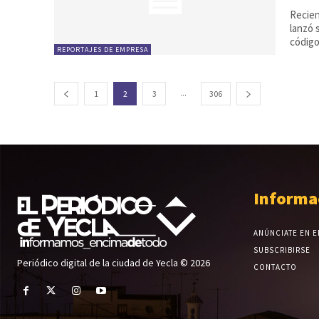
Recien
lanzó 
código.
REPORTAJES DE EMPRESA
...
1
2
3
306
Informa
ANÚNCIATE EN E
SUBSCRIBIRSE
Periódico digital de la ciudad de Yecla © 2026
CONTACTO