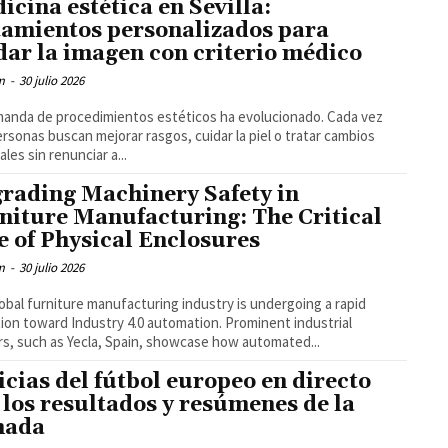
icina estética en Sevilla:
tamientos personalizados para
dar la imagen con criterio médico
m
-
30 julio 2026
anda de procedimientos estéticos ha evolucionado. Cada vez
rsonas buscan mejorar rasgos, cuidar la piel o tratar cambios
ales sin renunciar a...
rading Machinery Safety in
niture Manufacturing: The Critical
e of Physical Enclosures
m
-
30 julio 2026
obal furniture manufacturing industry is undergoing a rapid
tion toward Industry 4.0 automation. Prominent industrial
rs, such as Yecla, Spain, showcase how automated...
icias del fútbol europeo en directo
 los resultados y resúmenes de la
nada