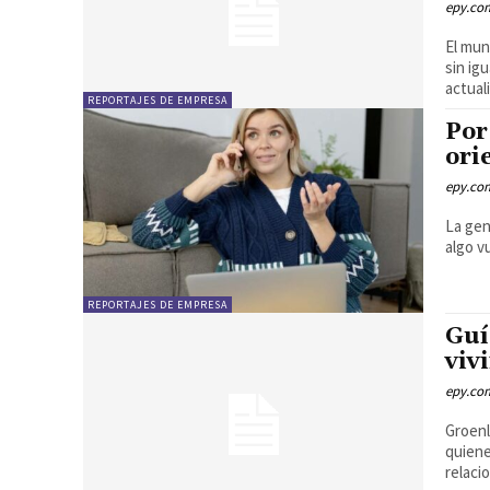
epy.co
El mun
sin ig
actuali
REPORTAJES DE EMPRESA
Por
ori
epy.co
La gen
REPORTAJES DE EMPRESA
Guí
viv
epy.co
Groenl
quiene
relaci