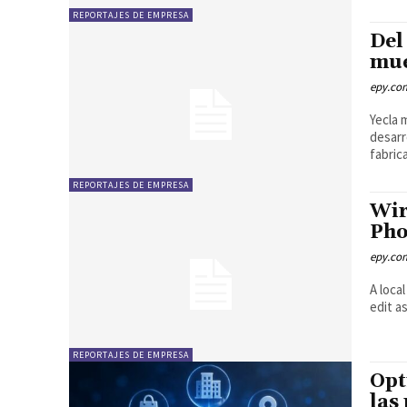
REPORTAJES DE EMPRESA
Del
mue
epy.co
Yecla 
desarr
fabric
REPORTAJES DE EMPRESA
Wir
Pho
epy.co
A loca
edit a
REPORTAJES DE EMPRESA
Opt
las