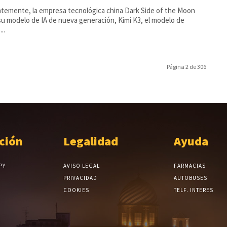
temente, la empresa tecnológica china Dark Side of the Moon
su modelo de IA de nueva generación, Kimi K3, el modelo de
..
Página 2 de 306
ción
Legalidad
Ayuda
PY
AVISO LEGAL
FARMACIAS
PRIVACIDAD
AUTOBUSES
COOKIES
TELF. INTERES