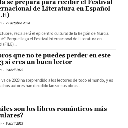
la se prepara para recibir el Festival
ernacional de Literatura en Español
LE)
m
-
23 octubre 2024
ctubre, Yecla será el epicentro cultural de la Región de Murcia.
ué? Porque llega el Festival Internacional de Literatura en
 (FILE)....
ibros que no te puedes perder en este
3 si eres un buen lector
m
-
9 abril 2023
 va de 2023 ha sorprendido a los lectores de todo el mundo, y es
chos autores han decidido lanzar sus obras...
áles son los libros románticos más
ulares?
m
-
9 abril 2023