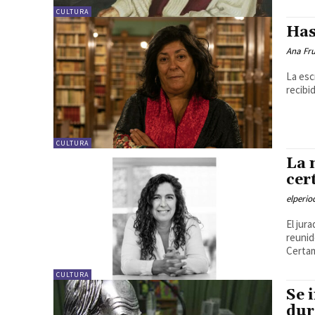
CULTURA
Has
Ana Fr
La esc
recibi
CULTURA
La 
cer
elperi
El jur
reunid
Certam
CULTURA
Se 
dur