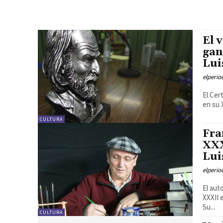
El 
gan
Lui
elperi
El Cer
en su X
CULTURA
Fra
XXX
Lui
elperi
El aut
XXXII 
Su...
CULTURA