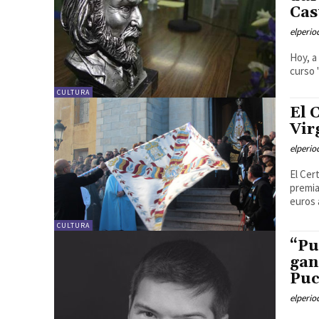
Cas
elperi
Hoy, a
curso "
CULTURA
El 
Vir
elperi
El Cer
premia
euros 
CULTURA
“Pu
gan
Pu
elperi