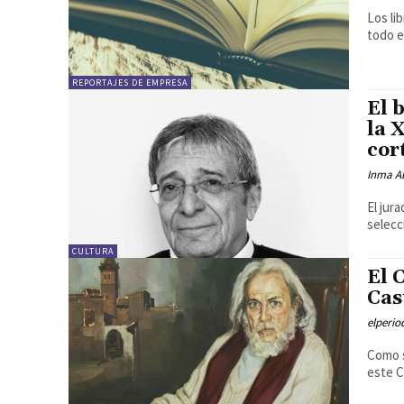
Los li
todo e
REPORTAJES DE EMPRESA
El 
la 
cor
Inma Al
El jur
selecc
CULTURA
El 
Cas
elperi
Como s
este C