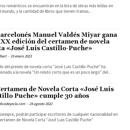
bros románticos se encuentran en la lista de obras más leídas en
l mundo, y la cantidad de libros que tienen tramas...
barcelonés Manuel Valdés Miyar gana
XXX edición del certamen de novela
ta «José Luis Castillo-Puche»
bert
-
19 enero 2023
ado del premio de novela corta "José Luis Castillo-Puche" ha
ionado a la novela "Un relato corto que es un poco largo" del...
Certamen de Novela Corta «José Luis
tillo Puche» cumple 30 años
odicodeyecla.com
-
24 agosto 2022
iempre, podrán participar escritores de cualquier nacionalidad en
ertamen de Novela Corta "José Luis Castillo Puche"