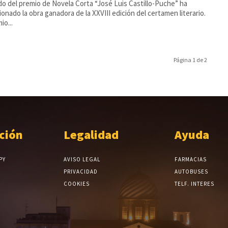
ado del premio de Novela Corta “José Luis Castillo-Puche” ha
ionado la obra ganadora de la XXVIII edición del certamen literario.
io...
Página 1 de 2
ción
Legalidad
Ayuda
PY
AVISO LEGAL
FARMACIAS
PRIVACIDAD
AUTOBUSES
COOKIES
TELF. INTERES