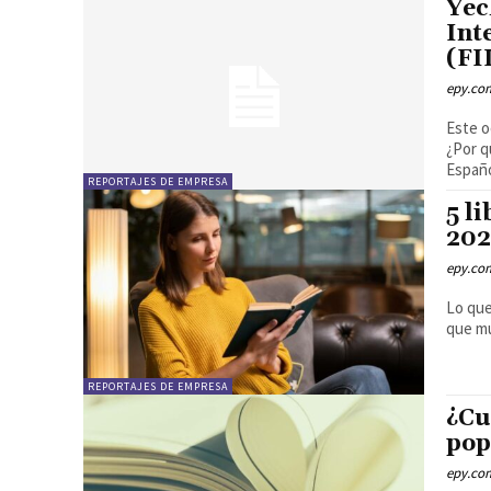
Yec
Int
(FI
epy.co
Este o
¿Por q
Español
REPORTAJES DE EMPRESA
5 l
202
epy.co
Lo que
que mu
REPORTAJES DE EMPRESA
¿Cu
pop
epy.co