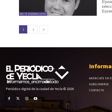
El jur
selecc
El prem
NO TE PIERDAS ESTO
1
2
Informa
ANÚNCIATE EN E
SUBSCRIBIRSE
Periódico digital de la ciudad de Yecla © 2026
CONTACTO