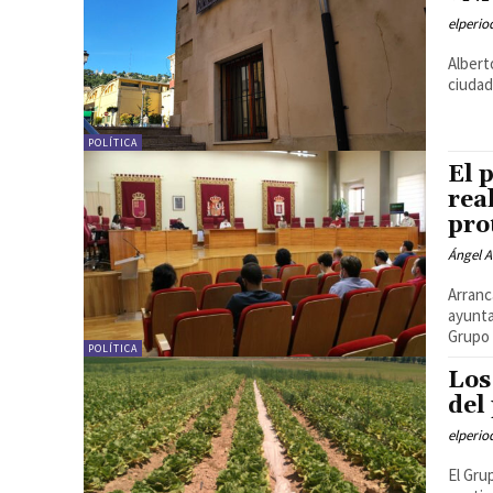
elperi
Albert
ciudad
POLÍTICA
El 
rea
pro
Ángel A
Arranc
ayunta
Grupo 
POLÍTICA
Los
del
elperi
El Gru