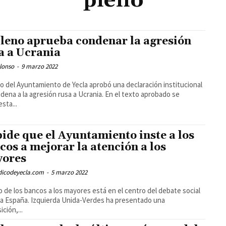
pleno
pleno aprueba condenar la agresión
a a Ucrania
lonso
-
9 marzo 2022
no del Ayuntamiento de Yecla aprobó una declaración institucional
dena a la agresión rusa a Ucrania. En el texto aprobado se
sta...
pide que el Ayuntamiento inste a los
cos a mejorar la atención a los
ores
odicodeyecla.com
-
5 marzo 2022
to de los bancos a los mayores está en el centro del debate social
a España. Izquierda Unida-Verdes ha presentado una
ción,...