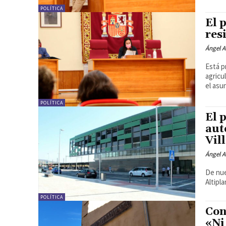
POLÍTICA
El 
res
Ángel A
Está p
agricu
el asun
POLÍTICA
El 
aut
Vil
Ángel A
De nue
Altipl
POLÍTICA
Con
«Ni