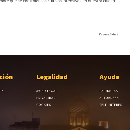
mbre que se controlen los cultivos intensivos en nuestra ciudad
Página 6 de 8
ción
Legalidad
Ayuda
PY
AVISO LEGAL
FARMACIAS
PRIVACIDAD
AUTOBUSES
COOKIES
TELF. INTERES