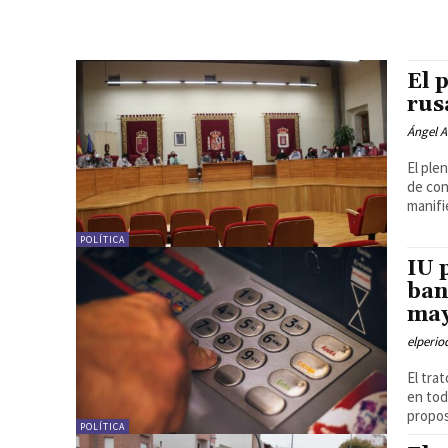
El 
rus
Ángel A
El ple
de con
manifie
POLÍTICA
IU 
ban
may
elperi
El tra
en tod
proposi
POLÍTICA