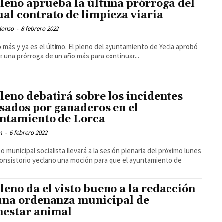
pleno aprueba la última prórroga del
ual contrato de limpieza viaria
lonso
-
8 febrero 2022
 más y ya es el último. El pleno del ayuntamiento de Yecla aprobó
 una prórroga de un año más para continuar...
pleno debatirá sobre los incidentes
sados por ganaderos en el
ntamiento de Lorca
m
-
6 febrero 2022
po municipal socialista llevará a la sesión plenaria del próximo lunes
consistorio yeclano una moción para que el ayuntamiento de
pleno da el visto bueno a la redacción
una ordenanza municipal de
nestar animal