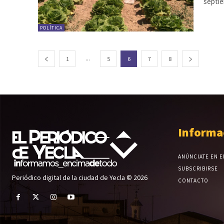
septie
POLÍTICA
...
1
5
6
7
8
Informa
ANÚNCIATE EN E
SUBSCRIBIRSE
Periódico digital de la ciudad de Yecla © 2026
CONTACTO