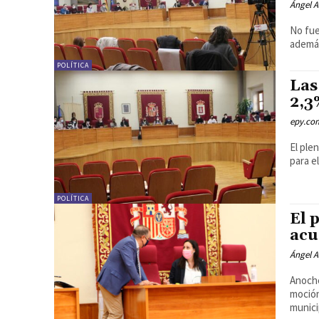
Ángel A
No fue
además
POLÍTICA
Las
2,3
epy.co
El ple
para e
POLÍTICA
El 
acu
Ángel A
Anoche
moción
municip