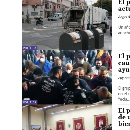
El 
act
Ángel A
Un año
anoche
POLÍTICA
El 
cau
ayu
epy.co
El gru
en el 
Yecla...
POLÍTICA
El 
de 
bie