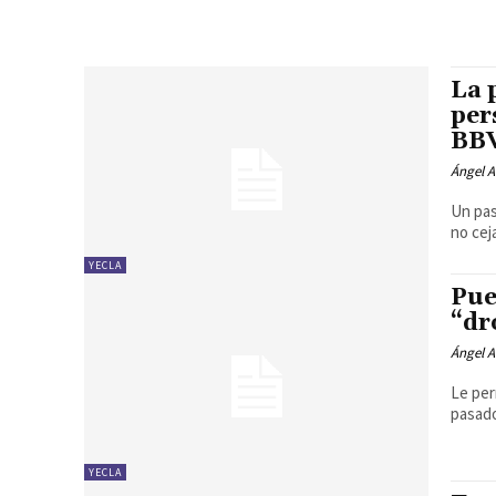
La 
per
BB
Ángel A
Un pas
no cej
YECLA
Pue
“d
Ángel A
Le per
pasado
YECLA