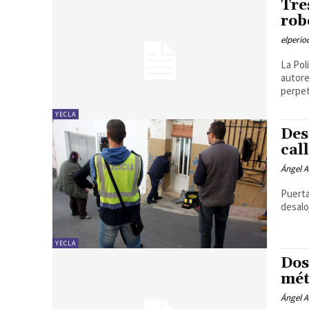
Tre
rob
elperi
La Pol
autore
perpet
YECLA
Des
cal
Ángel A
Puerta
desalo
YECLA
Dos
mét
Ángel A