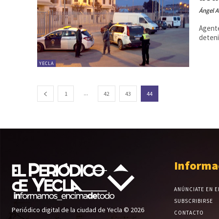
Ángel A
Agente
deteni
YECLA
...
1
42
43
44
Informa
ANÚNCIATE EN E
SUBSCRIBIRSE
Periódico digital de la ciudad de Yecla © 2026
CONTACTO