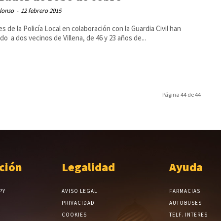
lonso
-
12 febrero 2015
s de la Policía Local en colaboración con la Guardia Civil han
do a dos vecinos de Villena, de 46 y 23 años de...
Página 44 de 44
ción
Legalidad
Ayuda
PY
AVISO LEGAL
FARMACIAS
PRIVACIDAD
AUTOBUSES
COOKIES
TELF. INTERES