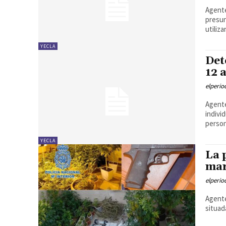
Agente
presun
utiliza
YECLA
Det
12 
elperi
Agente
indivi
person
YECLA
La 
mar
elperi
Agente
situad