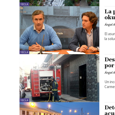
YECLA
La 
oku
Ángel A
El asu
la sol
YECLA
Des
por
Ángel A
Un inc
Carmen
YECLA
Det
acu