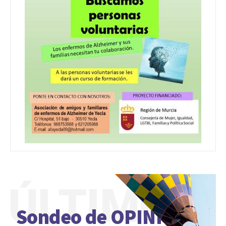
ÚLTIMO
Sondeo de OPINIÓN