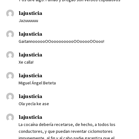
lajusticia
Jazuuuuuu
lajusticia
GaitannoooooOOoooooooooOOooooOOooo!
lajusticia
Xe calla!
lajusticia
Miguel Ángel Beteta
lajusticia
Ola yecla ke ase
lajusticia
La cocaína debería recetarse, de hecho, a todos los
conductores, y que puedan reventar ciclomotores
impunemente, al fin y al cabo nadie garantiza que el