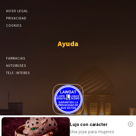
AVISO LEGAL
PRIVACIDAD
COOKIES
Ayuda
FARMACIAS
AUTOBUSES
TELF. INTERES
El Periódico de Yecla alcanza un grado más de compromiso en el
tratamiento de sus datos.
Lujo con carácter
Una joya para mujeres