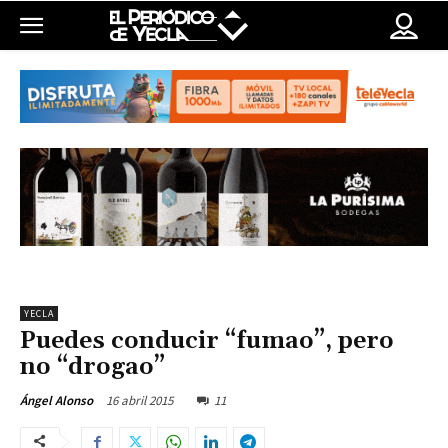
YECLA
Puedes conducir “fumao”, pero
no “drogao”
16 abril 2015
11
Ángel Alonso