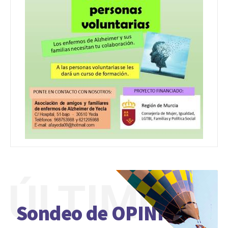
ÚLTIMO
Sondeo de OPINIÓN