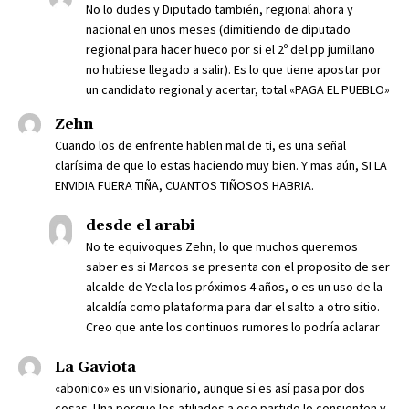
No lo dudes y Diputado también, regional ahora y
nacional en unos meses (dimitiendo de diputado
regional para hacer hueco por si el 2º del pp jumillano
no hubiese llegado a salir). Es lo que tiene apostar por
un candidato regional y acertar, total «PAGA EL PUEBLO»
Zehn
Cuando los de enfrente hablen mal de ti, es una señal
clarísima de que lo estas haciendo muy bien. Y mas aún, SI LA
ENVIDIA FUERA TIÑA, CUANTOS TIÑOSOS HABRIA.
desde el arabi
No te equivoques Zehn, lo que muchos queremos
saber es si Marcos se presenta con el proposito de ser
alcalde de Yecla los próximos 4 años, o es un uso de la
alcaldía como plataforma para dar el salto a otro sitio.
Creo que ante los continuos rumores lo podría aclarar
La Gaviota
«abonico» es un visionario, aunque si es así pasa por dos
cosas. Una porque los afiliados a ese partido lo consienten y