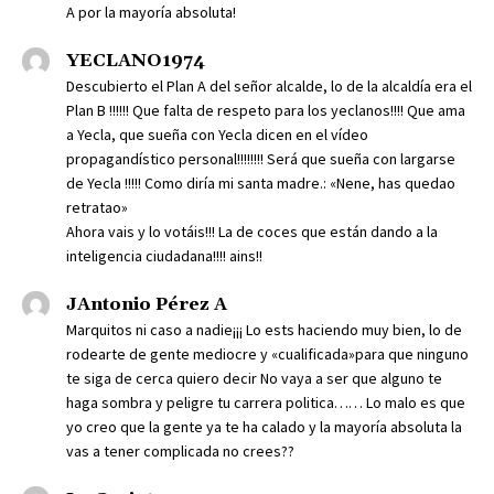
A por la mayoría absoluta!
YECLANO1974
Descubierto el Plan A del señor alcalde, lo de la alcaldía era el
Plan B !!!!!! Que falta de respeto para los yeclanos!!!! Que ama
a Yecla, que sueña con Yecla dicen en el vídeo
propagandístico personal!!!!!!!! Será que sueña con largarse
de Yecla !!!!! Como diría mi santa madre.: «Nene, has quedao
retratao»
Ahora vais y lo votáis!!! La de coces que están dando a la
inteligencia ciudadana!!!! ains!!
JAntonio Pérez A
Marquitos ni caso a nadie¡¡¡ Lo ests haciendo muy bien, lo de
rodearte de gente mediocre y «cualificada»para que ninguno
te siga de cerca quiero decir No vaya a ser que alguno te
haga sombra y peligre tu carrera politica…… Lo malo es que
yo creo que la gente ya te ha calado y la mayoría absoluta la
vas a tener complicada no crees??