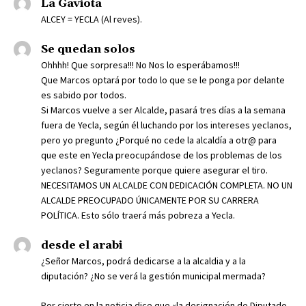
La Gaviota
ALCEY = YECLA (Al reves).
Se quedan solos
Ohhhh! Que sorpresa!!! No Nos lo esperábamos!!!
Que Marcos optará por todo lo que se le ponga por delante
es sabido por todos.
Si Marcos vuelve a ser Alcalde, pasará tres días a la semana
fuera de Yecla, según él luchando por los intereses yeclanos,
pero yo pregunto ¿Porqué no cede la alcaldía a otr@ para
que este en Yecla preocupándose de los problemas de los
yeclanos? Seguramente porque quiere asegurar el tiro.
NECESITAMOS UN ALCALDE CON DEDICACIÓN COMPLETA. NO UN
ALCALDE PREOCUPADO ÚNICAMENTE POR SU CARRERA
POLÍTICA. Esto sólo traerá más pobreza a Yecla.
desde el arabi
¿Señor Marcos, podrá dedicarse a la alcaldia y a la
diputación? ¿No se verá la gestión municipal mermada?
Por cierto en la noticia dice que «la designación de Diputado