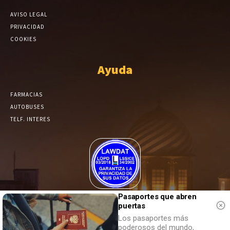
AVISO LEGAL
PRIVACIDAD
COOKIES
Ayuda
FARMACIAS
AUTOBUSES
TELF. INTERES
El Periódico de Yecla alcanza un grado más de compromiso en el
Pasaportes que abren
puertas
tratamiento de sus datos.
Los pasaportes más
poderosos del mundo,