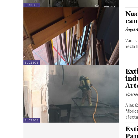
SUCESOS
Nue
cam
Ángel A
Varias
Yecla 
SUCESOS
Ext
ind
Art
elperi
A las 
fábric
afecta
SUCESOS
Ext
Pan