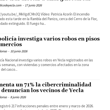
odicodeyecla.com
-
17 junio 2026
u.be/_MkVgdCMn3Q Vídeo: Patricia Azorín El incendio
ado esta tarde en la Rambla del Panizo, cerca del Cerro de la Flor,
dado extinguido. El fuego ha...
policía investiga varios robos en pisos
omercios
lonso
-
10 junio 2026
icía Nacional investiga varios robos en Yecla registrados en las
s semanas, con viviendas y comercios afectados en la zona
 del casco...
enta un 71% la cibercriminalidad
 denuncian los vecinos de Yecla
lonso
-
8 junio 2026
registró 217 infracciones penales entre enero y marzo de 2026.