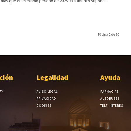
 más que en el mismo periodo de 2025. El aumento supone...
Página 2 de 50
ción
Legalidad
Ayuda
PY
AVISO LEGAL
FARMACIAS
PRIVACIDAD
AUTOBUSES
COOKIES
TELF. INTERES