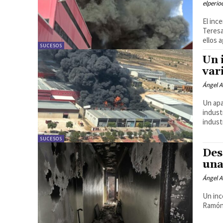
elperi
El inc
Teresa
ellos 
SUCESOS
Un 
var
Ángel A
Un apa
indust
indust
SUCESOS
Des
una
Ángel A
Un inc
Ramón 