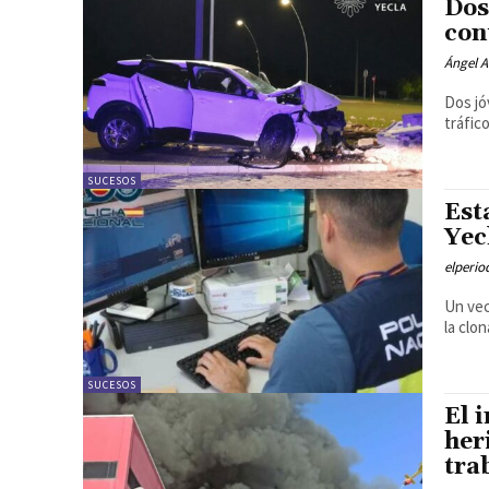
Dos
con
Ángel A
Dos jó
tráfic
SUCESOS
Est
Yec
elperi
Un vec
la clon
SUCESOS
El 
her
tra