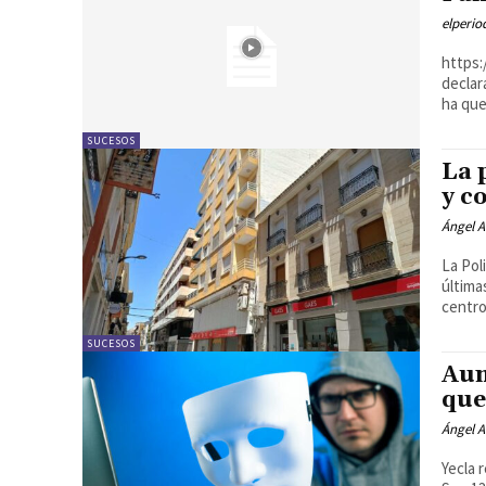
elperi
https://yout
declar
ha que
SUCESOS
La 
y c
Ángel A
La Pol
última
centro
SUCESOS
Aum
que
Ángel A
Yecla 