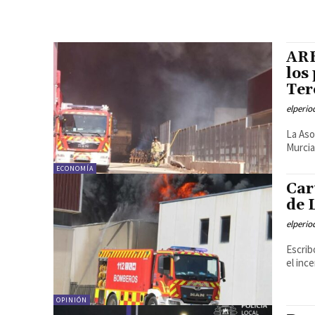
ARE
los
Ter
elperi
La Aso
Murcia
ECONOMÍA
Car
de 
elperi
Escrib
el inc
OPINIÓN