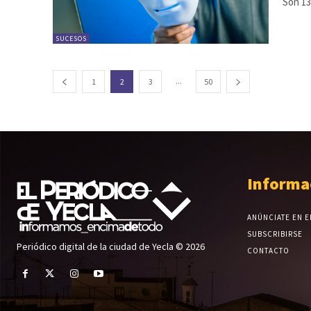
Son 13
SUCESOS
...
1
2
3
50
Informa
ANÚNCIATE EN E
SUBSCRIBIRSE
Periódico digital de la ciudad de Yecla © 2026
CONTACTO