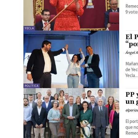
Remedi
9 voto
YECLA
El 
“po
Ángel A
Mañana
de Yec
Yecla...
POLÍTICA
PP 
un 
elperi
El por
que no
Remed