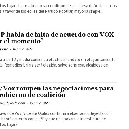
os Lajara ha revalidado su condición de alcaldesa de Yecla con los
s a favor de los ediles del Partido Popular, mayoría simple...
PP habla de falta de acuerdo con VOX
r el momento”
lonso
-
16 junio 2023
 a las 12 y media comienza el actual mandato en el ayuntamiento
la. Remedios Lajara será elegida, salvo sorpresa, alcaldesa de
y Vox rompen las negociaciones para
gobierno de coalición
odicodeyecla.com
-
15 junio 2023
tavoz de Vox, Vicente Quiles confirma a elperiodicodeyecla.com
 habrá acuerdo con el PP y que no apoyará la investidura de
ios Lajara