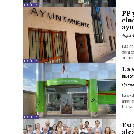
POLÍTICA
PP 
cin
ayu
Ángel A
Las co
para c
primer
POLÍTICA
La 
naz
elperi
La sed
amanec
facha
POLÍTICA
Est
alc