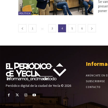
Se van
presen
poner 
POLÍTICA
...
1
3
4
5
6
Informa
ANÚNCIATE EN E
SUBSCRIBIRSE
Periódico digital de la ciudad de Yecla © 2026
CONTACTO