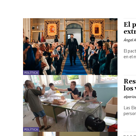
El 
ext
Ángel A
El pac
en el m
POLÍTICA
Res
los
elperi
Las El
person
POLÍTICA