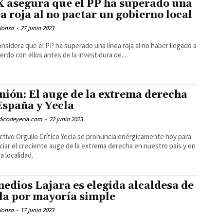
 asegura que el PP ha superado una
ea roja al no pactar un gobierno local
lonso
-
27 junio 2023
nsidera que el PP ha superado una línea roja al no haber llegado a
erdo con ellos antes de la investidura de...
nión: El auge de la extrema derecha
España y Yecla
odicodeyecla.com
-
22 junio 2023
ectivo Orgullo Crítico Yecla se pronuncia enérgicamente hoy para
iar el creciente auge de la extrema derecha en nuestro país y en
a localidad.
edios Lajara es elegida alcaldesa de
la por mayoría simple
lonso
-
17 junio 2023