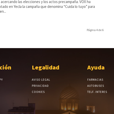
 acercando las elecciones y los actos precampaña. VOX ha
tado en Yecla la campaña que denomina “Cuida lo tuyo” para
en...
Página 4 de 6
ción
Legalidad
Ayuda
PY
AVISO LEGAL
FARMACIAS
PRIVACIDAD
AUTOBUSES
COOKIES
TELF. INTERES