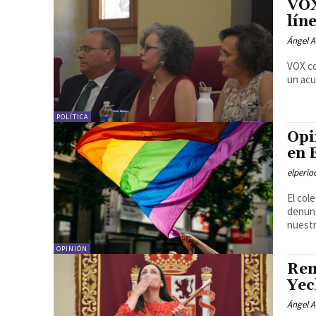
VOX
lín
Ángel A
VOX co
un acu
POLÍTICA
Opi
en 
elperi
El col
denunc
nuestr
OPINIÓN
Rem
Yec
Ángel A