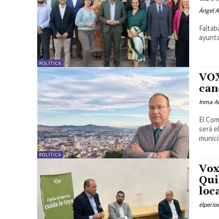
Ángel A
Faltab
ayunta
POLÍTICA
VOX
can
Inma Al
El Com
será e
munici
POLÍTICA
Vox
Qui
loc
elperi