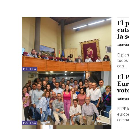
El 
cat
la 
elperi
El ple
todos 
con...
POLÍTICA
El 
Eur
vot
elperi
El PP 
europe
compa
POLÍTICA