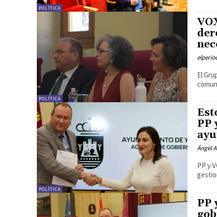
POLÍTICA
VOX
der
nec
elperi
El Gru
comuni
POLÍTICA
Est
PP 
ayu
Ángel A
PP y V
POLÍTICA
PP 
gob