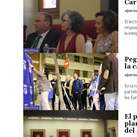
Car
elperi
El lec
respue
la inmi
POLÍTICA
Peg
la 
elperi
En la 
partid
las Eu
POLÍTICA
El 
pla
del