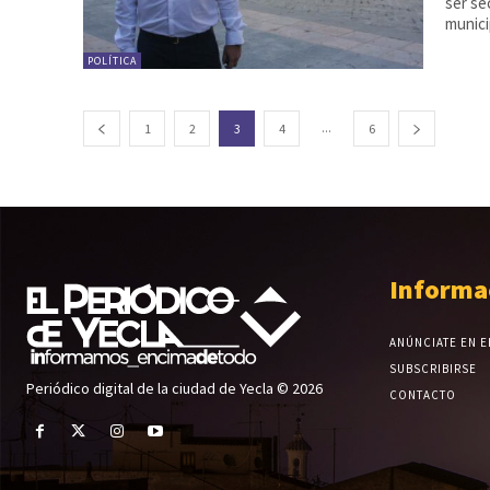
ser secret
munici
POLÍTICA
...
1
2
3
4
6
Informa
ANÚNCIATE EN E
SUBSCRIBIRSE
Periódico digital de la ciudad de Yecla © 2026
CONTACTO