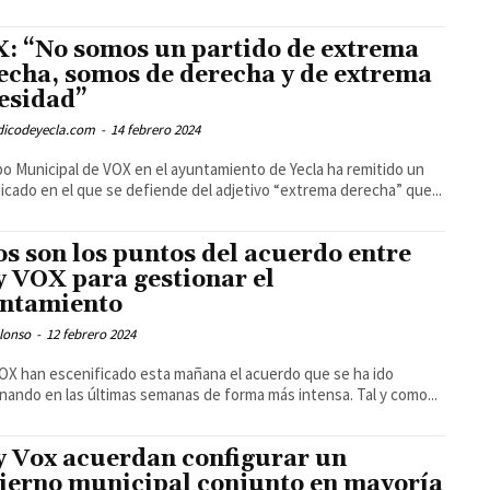
: “No somos un partido de extrema
echa, somos de derecha y de extrema
esidad”
odicodeyecla.com
-
14 febrero 2024
po Municipal de VOX en el ayuntamiento de Yecla ha remitido un
cado en el que se defiende del adjetivo “extrema derecha” que...
os son los puntos del acuerdo entre
y VOX para gestionar el
ntamiento
lonso
-
12 febrero 2024
OX han escenificado esta mañana el acuerdo que se ha ido
gestionando en las últimas semanas de forma más intensa. Tal y como...
y Vox acuerdan configurar un
ierno municipal conjunto en mayoría