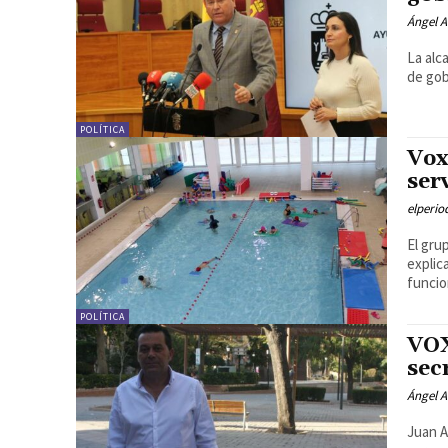
Ángel A
La alc
de gob
POLÍTICA
Vox
ser
elperi
El gru
explic
funcio
POLÍTICA
VOX
sec
Ángel A
Juan A