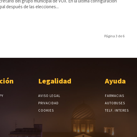
ario del grupo municipal de VOX. En la última configuración
pal después de las elecciones...
Página 3 de 6
ción
Legalidad
Ayuda
PY
AVISO LEGAL
FARMACIAS
PRIVACIDAD
AUTOBUSES
COOKIES
TELF. INTERES