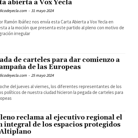
ta abierta a Vox Yecla
odicodeyecla.com
-
31 mayo 2024
tor Ramón Ibáñez nos envía esta Carta Abierta a Vox Yecla en
sta a la moción que presenta este partido al pleno con motivo de
gración irregular
ada de carteles para dar comienzo a
campaña de las Europeas
odicodeyecla.com
-
25 mayo 2024
noche del jueves al viernes, los diferentes representantes de los
os políticos de nuestra ciudad hicieron la pegada de carteles para
ropeas
pleno reclama al ejecutivo regional el
n integral de los espacios protegidos
 Altiplano