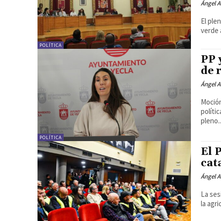
Ángel A
El ple
verde 
POLÍTICA
PP 
de 
Ángel A
Moción
políti
pleno..
POLÍTICA
El 
cat
Ángel A
La ses