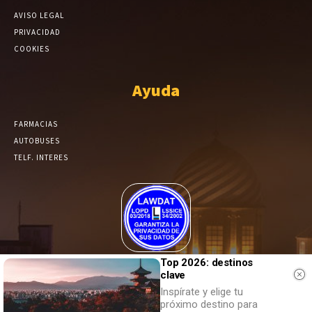
AVISO LEGAL
PRIVACIDAD
COOKIES
Ayuda
FARMACIAS
AUTOBUSES
TELF. INTERES
El Periódico de Yecla alcanza un grado más de compromiso en el
Top 2026: destinos
clave
tratamiento de sus datos.
Inspírate y elige tu
próximo destino para