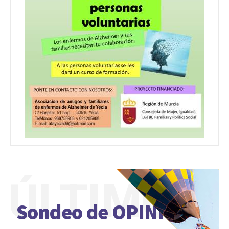
ÚLTIMO
Sondeo de OPINIÓN