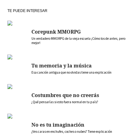
TE PUEDE INTERESAR
Corepunk MMORPG
Un verdadero MMORPG de la vieja escuela ¡Cómo los de antes, pero
mejor!
Tu memoria y la música
Esa canción antigua que no olvidas tiene una explicación
Costumbres que no creerás
¿Qué pensarías si esto fuera normal en tu país?
No es tu imaginación
¿Ves caras en enchufes, coches o nubes? Tiene explicación