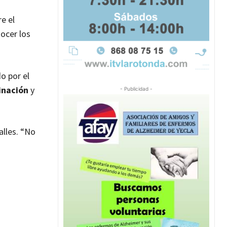
e el
nocer los
o por el
inación
y
- Publicidad -
alles. “No