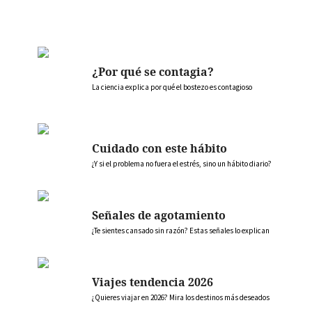
¿Por qué se contagia?
La ciencia explica por qué el bostezo es contagioso
Cuidado con este hábito
¿Y si el problema no fuera el estrés, sino un hábito diario?
Señales de agotamiento
¿Te sientes cansado sin razón? Estas señales lo explican
Viajes tendencia 2026
¿Quieres viajar en 2026? Mira los destinos más deseados