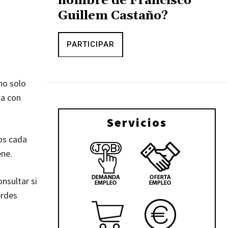
nombre de Francisco
Guillem Castaño?
PARTICIPAR
no solo
ma con
Servicios
os cada
ene.
nsultar si
erdes