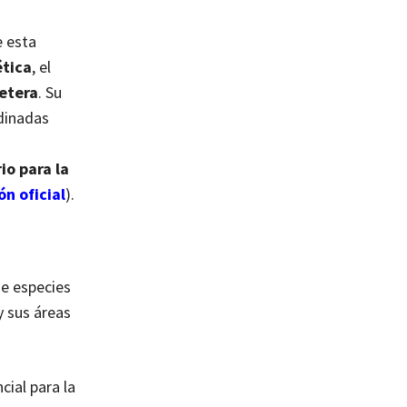
e esta
ética
, el
retera
. Su
dinadas
s
io para la
ón oficial
).
de especies
y sus áreas
ial para la