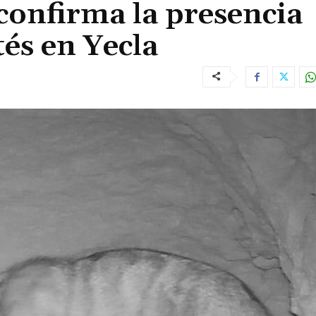
confirma la presencia
tés en Yecla