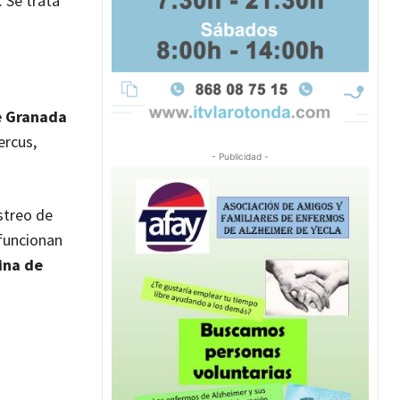
 Se trata
e Granada
ercus,
- Publicidad -
streo de
 funcionan
ina de