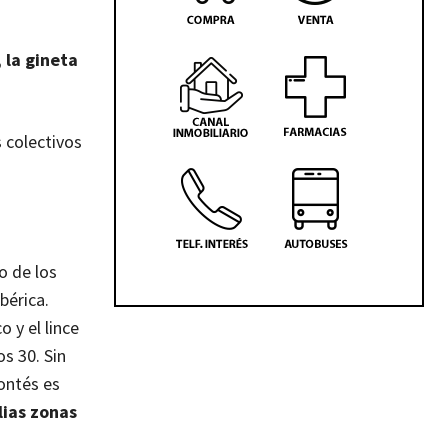
 la gineta
s colectivos
o de los
bérica.
o y el lince
s 30. Sin
ontés es
ias zonas