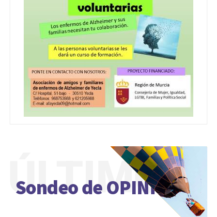
ÚLTIMO
Sondeo de OPINIÓN