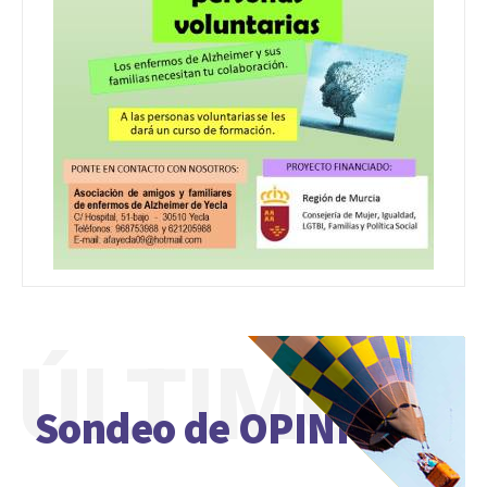
ÚLTIMO
Sondeo de OPINIÓN