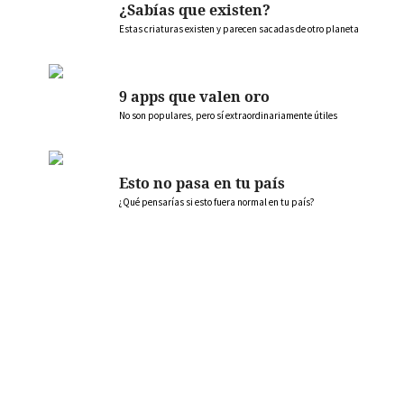
¿Sabías que existen?
Estas criaturas existen y parecen sacadas de otro planeta
9 apps que valen oro
No son populares, pero sí extraordinariamente útiles
Esto no pasa en tu país
¿Qué pensarías si esto fuera normal en tu país?