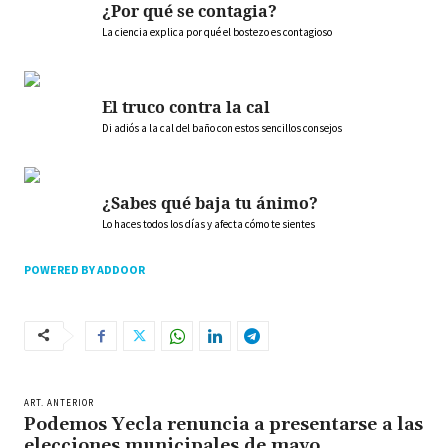
¿Por qué se contagia?
La ciencia explica por qué el bostezo es contagioso
El truco contra la cal
Di adiós a la cal del baño con estos sencillos consejos
¿Sabes qué baja tu ánimo?
Lo haces todos los días y afecta cómo te sientes
POWERED BY ADDOOR
ART. ANTERIOR
Podemos Yecla renuncia a presentarse a las
elecciones municipales de mayo