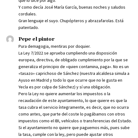
que lo dice por algo.
Y como decía José María García, buenas noches y saludos
cordiales.
Gran lenguaje el suyo. Chupópteros y abrazafarolas. Está
patentado.
Pepe el pintor
Pura demagogia, mentiras por doquier.
La Ley 7/2022 se aprueba cumpliendo una disposición
europea, directiva, de obligado cumplimiento por la que se
generaliza el principio de «quien contamina, paga». No es un
«tasazo» caprichoso de Sánchez (nuestra alcaldesa simula a
Ayuso en Madrid y todo lo que ocurre que no le gusta en
Yecla es por culpa de Sánchez) y sí una obligación.
Pero la Ley no quiere aumentar los impuestos o la
recaudación de este ayuntamiento, lo que quiere es que la
tasa cubra el servicio íntegramente, es decir, que no ocurra
como antes, que parte del coste lo pagábamos con otros
impuestos como el IBI, vehículos o transferencias del Estado.
Si el ayuntamiento no quiere que paguemos más, pues sube
la tasa, cumple con la ley, pero puede ajustar otros