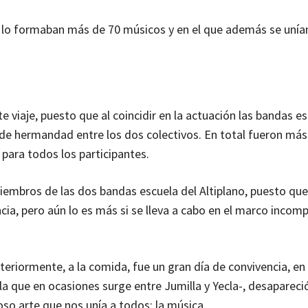
lo formaban más de 70 músicos y en el que además se unía
e viaje, puesto que al coincidir en la actuación las bandas e
 de hermandad entre los dos colectivos. En total fueron más
 para todos los participantes.
 miembros de las dos bandas escuela del Altiplano, puesto qu
ncia, pero aún lo es más si se lleva a cabo en el marco incom
teriormente, a la comida, fue un gran día de convivencia, en
la que en ocasiones surge entre Jumilla y Yecla-, desapareci
so arte que nos unía a todos: la música.