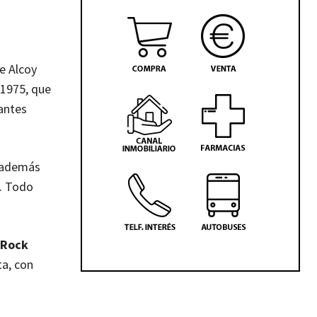
e Alcoy
 1975, que
 antes
o además
5. Todo
 Rock
ta, con