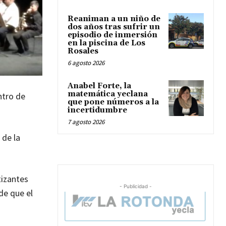
Reaniman a un niño de
dos años tras sufrir un
episodio de inmersión
en la piscina de Los
Rosales
6 agosto 2026
Anabel Forte, la
matemática yeclana
ntro de
que pone números a la
incertidumbre
7 agosto 2026
 de la
tizantes
- Publicidad -
de que el