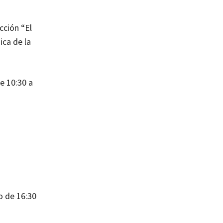
cción “El
ica de la
de 10:30 a
o de 16:30