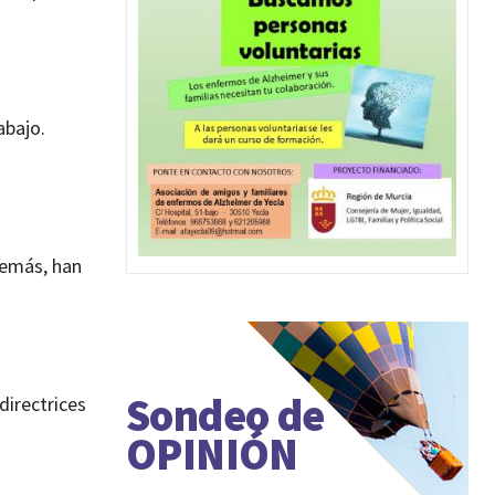
abajo.
demás, han
Sondeo de
directrices
OPINIÓN