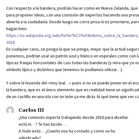
Con respecto a la bandera, podrían hacer como en Nueva Zelanda, que 
para proponer ideas, con una comisión de expertos haciendo una prese
abierta a la ciudadanía. Desde luego no corre prisa ni es prioritario, per
hagan bien.
https://es.wikipedia.org/wiki/Refer%C3%A9ndums_sobre_la_bander
2016
En cualquier caso, se ponga la que se ponga, mejor que la actual segur
ponemos, podrían usar un patrón azul y blanco en espirales como con la 
típicas franjas horizontales de casi todas las banderas (y mira que yo n
símbolo típico y distintivo que tenemos lo podíamos utilizar…).
Y sobre la leyenda del «muy leal…» pues si no se puede poner en el esc
la bandera, que es el único elemento que en realidad tiene un significad
de un castillo en una isla con on león ya me dirás tú qué tiene que ver c
Carlos III
¿Una comisión experta trabajando desde 2016 para diseñar
está m…? Te has lucido …
A todo esto… ¿Cuanto nos ha costado y como se ha
adjudicado?